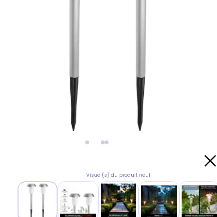
Visuel(s) du produit neuf