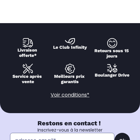
Le Club Infinity
Livraison 
Retours sous 15 
offerte*
jours
Boulanger Drive
Service après 
Meilleurs prix 
vente
garantis
Voir conditions*
Restons en contact !
Inscrivez-vous à la newsletter