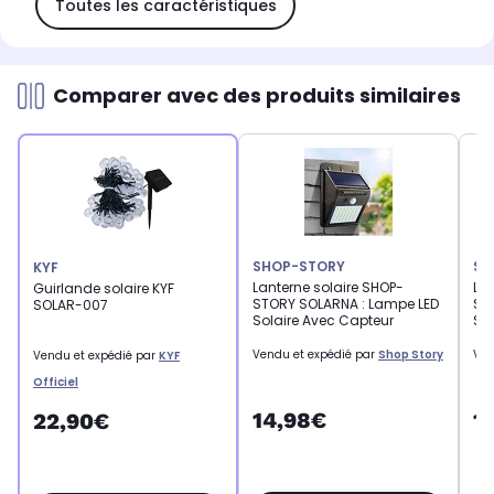
Toutes les caractéristiques
Comparer avec des produits similaires
SHOP-STORY
SH
KYF
Lanterne solaire SHOP-
Lan
Guirlande solaire KYF
STORY SOLARNA : Lampe LED
ST
SOLAR-007
Solaire Avec Capteur
Sol
Vendu et expédié par
Shop Story
Ven
Vendu et expédié par
KYF
Officiel
14,98€
1
22,90€