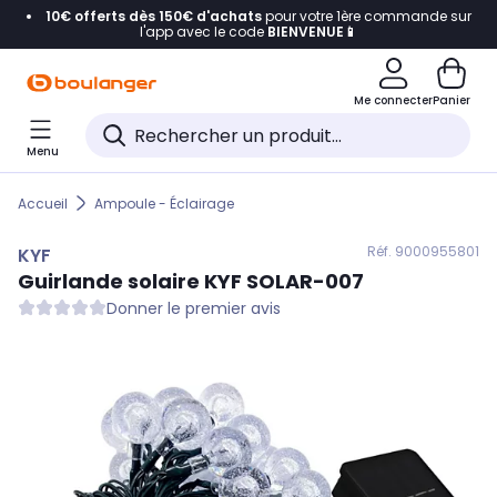
10€ offerts dès 150€ d'achats
pour votre 1ère commande sur
Accéder directement à la navigation
l'app avec le code
BIENVENUE📱
Accéder directement au contenu
Me connecter
Panier
Accéder directement au pied de page
Menu
Accéder directement au chatbot
Accueil
Ampoule - Éclairage
Réf. 900
0955801
KYF
Guirlande solaire
KYF
SOLAR-007
Donner le premier avis