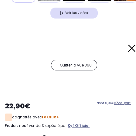
Voir les vidéos
Quitter la vue 360°
dont 0,04€
d'éco-part.
22,90€
cagnottés avec
Le Club+
produit neuf
vendu & expédié par
Kyf Officiel