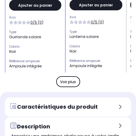
Ajouter au panier
Ajouter au panier
Avis
Avi
Avis
0/5 (0)
0/5 (0)
Type
Typ
Type
Lanterne solaire
Lan
Guirlande solaire
Coloris
Col
Coloris
Noir
Noi
Noir
Référence ampoule
Réf
Référence ampoule
Ampoule intégrée
Am
Ampoule intégrée
Matériau
Mat
Matériau
-
-
-
Voir plus
Arrêt automatique
Arr
Arrêt automatique
-
-
-
Nombre de LED
Nom
Nombre de LED
Caractéristiques du produit
-
-
-
Eclairage
Ecl
Eclairage
-
-
-
Description