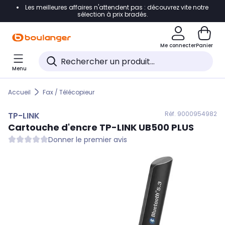
Les meilleures affaires n'attendent pas : découvrez vite notre
Accéder directement à la navigation
sélection à prix bradés.
Accéder directement au contenu
Me connecter
Panier
Accéder directement au pied de page
Menu
Accéder directement au chatbot
Accueil
Fax / Télécopieur
Réf. 900
0954982
TP-LINK
Cartouche d'encre
TP-LINK
UB500 PLUS
Donner le premier avis