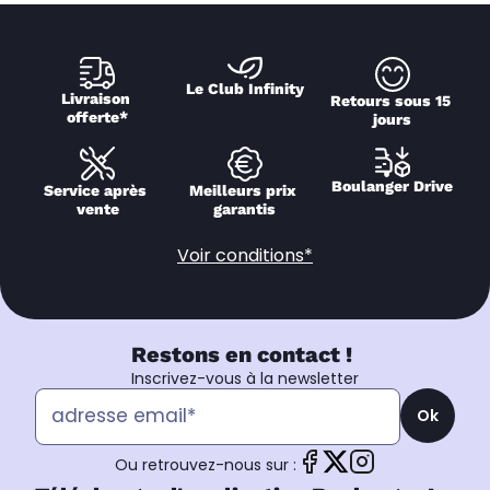
Le Club Infinity
Livraison 
Retours sous 15 
offerte*
jours
Boulanger Drive
Service après 
Meilleurs prix 
vente
garantis
Voir conditions*
Restons en contact !
Inscrivez-vous à la newsletter
Ok
Ou retrouvez-nous sur :