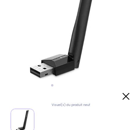
Visuel(s) du produit neuf