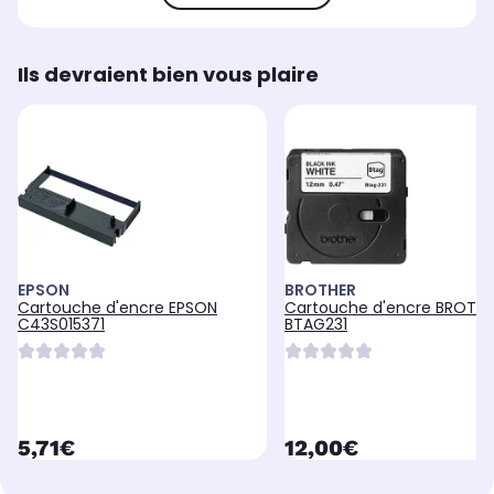
Ils devraient bien vous plaire
EPSON
BROTHER
Cartouche d'encre EPSON
Cartouche d'encre BROTH
C43S015371
BTAG231
currentPrice
currentPrice
5,71€
12,00€