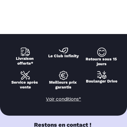
Le Club Infinity
Livraison 
Retours sous 15 
offerte*
jours
Boulanger Drive
Service après 
Meilleurs prix 
vente
garantis
Voir conditions*
Restons en contact !