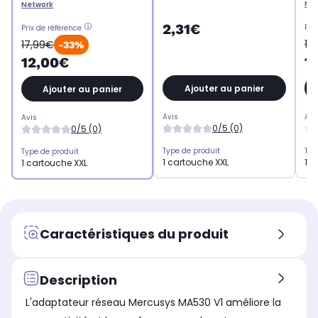
Ne
Network
2,31€
Pri
Prix de référence
12
17,99€
-33%
1
12,00€
Ajouter au panier
Ajouter au panier
Avis
Avi
Avis
0/5 (0)
0/5 (0)
Type de produit
Typ
Type de produit
1 cartouche XXL
1 c
1 cartouche XXL
Caractéristiques du produit
Description
L'adaptateur réseau Mercusys MA530 V1 améliore la