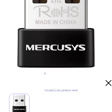
Visuel(s) du produit neuf