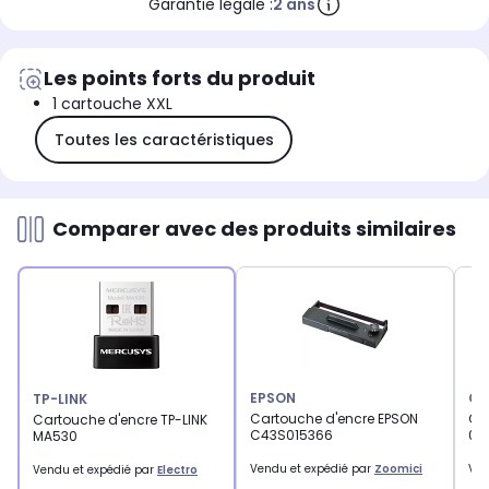
Garantie légale :
2 ans
Les points forts du produit
1 cartouche XXL
Toutes les caractéristiques
Comparer avec des produits similaires
EPSON
CA
TP-LINK
Cartouche d'encre EPSON
Ca
Cartouche d'encre TP-LINK
C43S015366
06
MA530
Vendu et expédié par
Zoomici
Ven
Vendu et expédié par
Electro