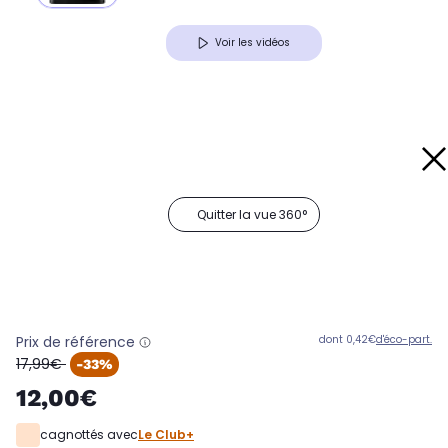
Voir les vidéos
Quitter la vue 360°
Prix de référence
dont 0,42€
d'éco-part.
oldPrice
17,99€
-33%
12,00€
cagnottés avec
Le Club+