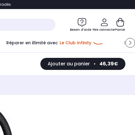
bradés.
e
Accéder directement au chatbot
Besoin d'aide ?
Me connecter
Panier
Réparer en illimité avec
Le Club Infinity
Econ
Ajouter au panier
•
46,39€