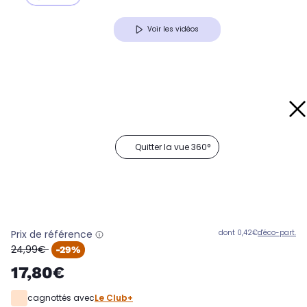
Voir les vidéos
Quitter la vue 360°
Prix de référence
dont 0,42€
d'éco-part.
oldPrice
24,99€
-29%
17,80€
cagnottés avec
Le Club+