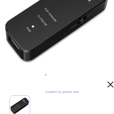
Visuel(s) du produit neuf