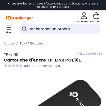
Les meilleures affaires n'attendent pas : découvrez vite notre
Accéder directement à la navigation
sélection à prix bradés.
Accéder directement au contenu
Me connecter
Panier
Accéder directement au pied de page
Menu
Accéder directement au chatbot
Accueil
Fax / Télécopieur
Réf. 900
0953966
TP-LINK
Cartouche d'encre
TP-LINK
POE10E
Donner le premier avis