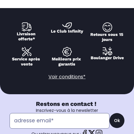
Le Club Infinity
Livraison 
Retours sous 15 
offerte*
jours
Boulanger Drive
Service après 
Meilleurs prix 
vente
garantis
Voir conditions*
Restons en contact !
Inscrivez-vous à la newsletter
Ok