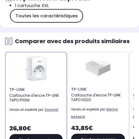
1 cartouche XXL
Toutes les caractéristiques
Comparer avec des produits similaires
TP-LINK
TP
TP-LINK
Cartouche d'encre TP-LINK
Ca
Cartouche d'encre TP-LINK
TAPO H200
TA
TAPO P110M
Vendu et expédié par
Electro
Ven
Vendu et expédié par
Zoomici
Network
Mon
43,85€
1
26,80€