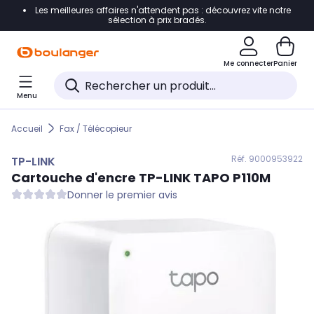
Les meilleures affaires n'attendent pas : découvrez vite notre
Accéder directement à la navigation
sélection à prix bradés.
Accéder directement au contenu
Me connecter
Panier
Accéder directement au pied de page
Menu
Accéder directement au chatbot
Accueil
Fax / Télécopieur
Réf. 900
0953922
TP-LINK
Cartouche d'encre
TP-LINK
TAPO P110M
Donner le premier avis