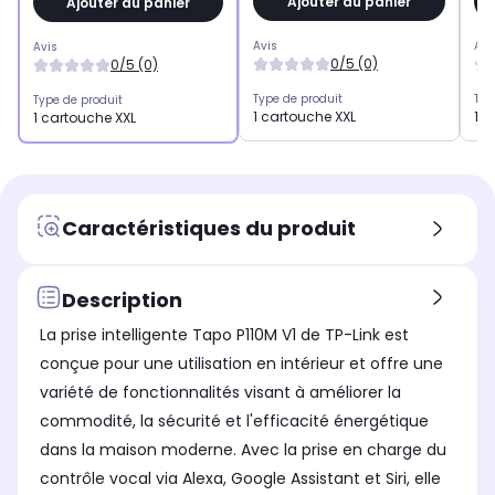
Ajouter au panier
Ajouter au panier
Avis
Avi
Avis
0/5 (0)
0/5 (0)
Type de produit
Typ
Type de produit
1 cartouche XXL
1 c
1 cartouche XXL
Caractéristiques du produit
Description
La prise intelligente Tapo P110M V1 de TP-Link est
conçue pour une utilisation en intérieur et offre une
variété de fonctionnalités visant à améliorer la
commodité, la sécurité et l'efficacité énergétique
dans la maison moderne. Avec la prise en charge du
contrôle vocal via Alexa, Google Assistant et Siri, elle