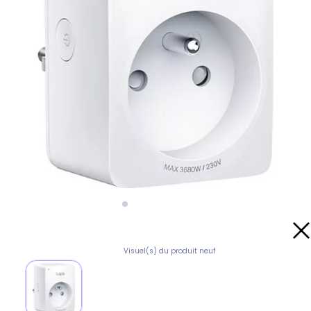
Visuel(s) du produit neuf