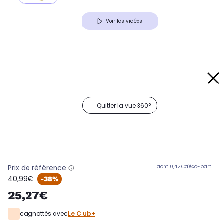
Voir les vidéos
Quitter la vue 360°
Prix de référence
dont 0,42€
d'éco-part.
oldPrice
40,99€
-38%
25,27€
cagnottés avec
Le Club+