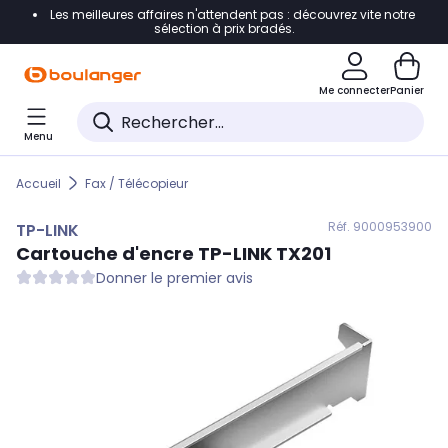
Les meilleures affaires n'attendent pas : découvrez vite notre
Accéder directement à la navigation
sélection à prix bradés.
Accéder directement au contenu
Me connecter
Panier
Accéder directement au pied de page
Menu
Accéder directement au chatbot
Accueil
Fax / Télécopieur
Réf. 900
0953900
TP-LINK
Cartouche d'encre
TP-LINK
TX201
Donner le premier avis