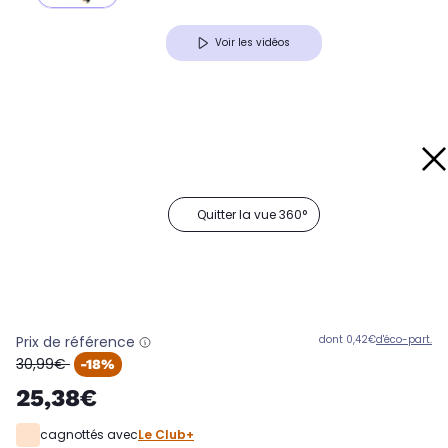
Voir les vidéos
Quitter la vue 360°
Prix de référence
dont 0,42€
d'éco-part.
oldPrice
30,99€
-18%
25,38€
cagnottés avec
Le Club+