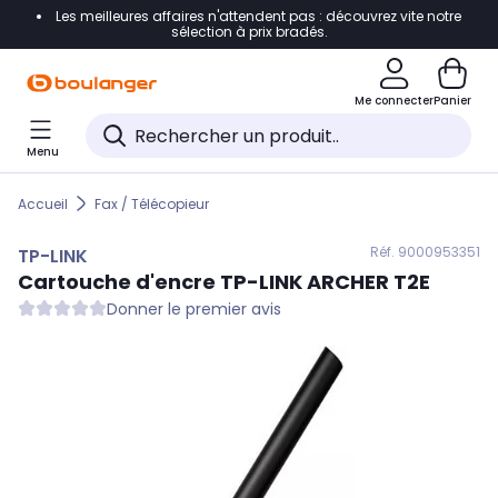
Les meilleures affaires n'attendent pas : découvrez vite notre
Accéder directement à la navigation
sélection à prix bradés.
Accéder directement au contenu
Me connecter
Panier
Accéder directement au pied de page
Menu
Accéder directement au chatbot
Accueil
Fax / Télécopieur
Réf. 900
0953351
TP-LINK
Cartouche d'encre
TP-LINK
ARCHER T2E
Donner le premier avis