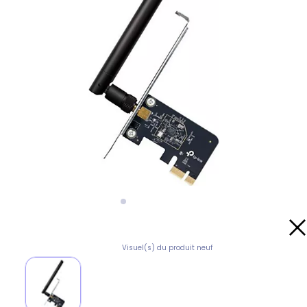
Visuel(s) du produit neuf