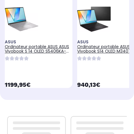
ASUS
ASUS
Ordinateur portable ASUS ASUS
Ordinateur portable ASUS
Vivobook S 14 OLED S5406KA-
Vivobook S14 OLED M3407K
QD037W
PRO-OLED-SF8X
currentPrice
currentPrice
1199,95€
940,13€