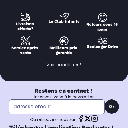
Le Club Infinity
Livraison 
Retours sous 15 
offerte*
jours
Boulanger Drive
Service après 
Meilleurs prix 
vente
garantis
Voir conditions*
Restons en contact !
Inscrivez-vous à la newsletter
Ok
Ou retrouvez-nous sur :
Téléchargez l'application Boulanger !