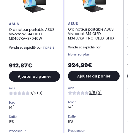
ASUS
AS
ASUS
Ordinateur portable ASUS
Or
Ordinateur portable ASUS
Vivobook S14 OLED
AS
Vivobook S14 OLED
M3407KA-PRO-OLED-SF9X
S5
M3407KA-SF040W
Vendu et expédié par
Ven
Vendu et expédié par
TOPBIZ
Monsieurplus
Co
924,99€
9
912,87€
Ajouter au panier
Ajouter au panier
Avis
Avi
Avis
0/5 (0)
0/5 (0)
Ecran
Ecr
Ecran
14"
14"
14"
Dalle
Dal
Dalle
IPS
OL
IPS
Processeur
Pro
Processeur