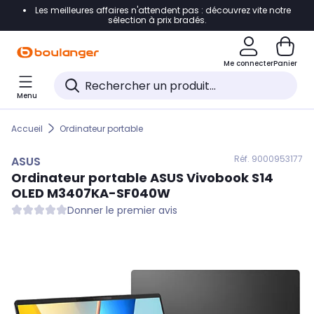
Les meilleures affaires n'attendent pas : découvrez vite notre
Accéder directement à la navigation
sélection à prix bradés.
Accéder directement au contenu
Me connecter
Panier
Accéder directement au pied de page
Menu
Accéder directement au chatbot
Accueil
Ordinateur portable
Réf. 900
0953177
ASUS
Ordinateur portable
ASUS
Vivobook S14
OLED M3407KA-SF040W
Donner le premier avis