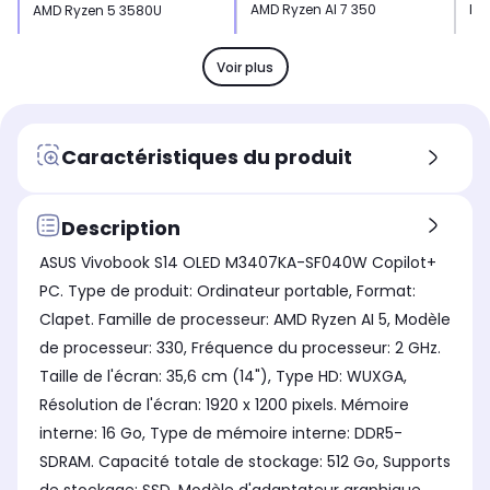
AMD Ryzen AI 7 350
Int
AMD Ryzen 5 3580U
Nombre de coeurs
Nom
Nombre de coeurs
8 coeurs
8 
4 coeurs
Voir plus
Stockage
Sto
Stockage
SSD 512 Go
SS
SSD 512 Go
Mémoire vive
Mém
Mémoire vive
Caractéristiques du produit
16 Go
16
16 Go
Chargeur
Cha
Chargeur
fourni
fou
fourni
Description
Type de charnière
Typ
Type de charnière
ASUS Vivobook S14 OLED M3407KA-SF040W Copilot+
Standard
St
Standard
PC. Type de produit: Ordinateur portable, Format:
Largeur produit (cm)
Lar
Largeur produit (cm)
Clapet. Famille de processeur: AMD Ryzen AI 5, Modèle
-
221
-
de processeur: 330, Fréquence du processeur: 2 GHz.
Poids
Poi
Poids
Taille de l'écran: 35,6 cm (14"), Type HD: WUXGA,
-
1,8
-
Résolution de l'écran: 1920 x 1200 pixels. Mémoire
interne: 16 Go, Type de mémoire interne: DDR5-
SDRAM. Capacité totale de stockage: 512 Go, Supports