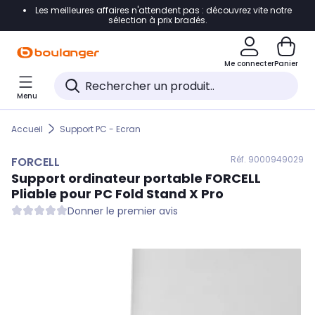
Les meilleures affaires n'attendent pas : découvrez vite notre
Accéder directement à la navigation
sélection à prix bradés.
Accéder directement au contenu
Me connecter
Panier
Accéder directement au pied de page
Menu
Accéder directement au chatbot
Accueil
Support PC - Ecran
Réf. 900
0949029
FORCELL
Support ordinateur portable
FORCELL
Pliable pour PC Fold Stand X Pro
Donner le premier avis