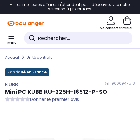
Les meilleures affaires n'attendent pas : découvrez vite notre
Accéder directement à la navigation
sélection à prix bradés.
Accéder directement au contenu
Me connecter
Panier
Accéder directement au pied de page
Menu
Accéder directement au chatbot
Accueil
Unité centrale
Fabriqué en France
Réf. 900
0947518
KUBB
Mini PC
KUBB
KU-225H-16512-P-SO
Donner le premier avis