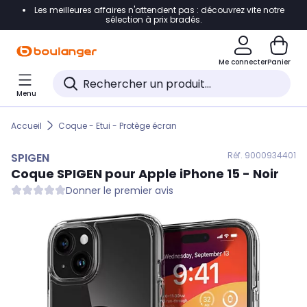
Les meilleures affaires n'attendent pas : découvrez vite notre
Accéder directement à la navigation
sélection à prix bradés.
Accéder directement au contenu
Me connecter
Panier
Accéder directement au pied de page
Menu
Accéder directement au chatbot
Accueil
Coque - Etui - Protège écran
Réf. 900
0934401
SPIGEN
Coque
SPIGEN
pour Apple iPhone 15 - Noir
Donner le premier avis