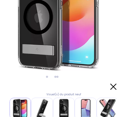
Visuel(s) du produit neuf