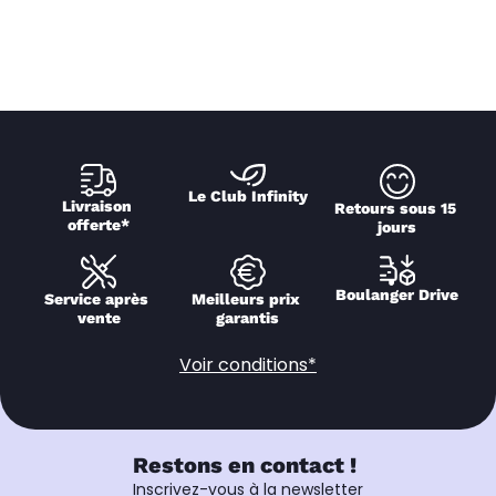
Le Club Infinity
Livraison 
Retours sous 15 
offerte*
jours
Boulanger Drive
Service après 
Meilleurs prix 
vente
garantis
Voir conditions*
Restons en contact !
Inscrivez-vous à la newsletter