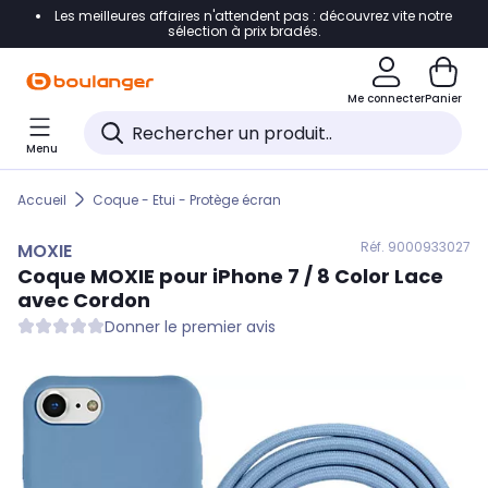
Les meilleures affaires n'attendent pas : découvrez vite notre
Accéder directement à la navigation
sélection à prix bradés.
Accéder directement au contenu
Me connecter
Panier
Accéder directement au pied de page
Menu
Accéder directement au chatbot
Accueil
Coque - Etui - Protège écran
Réf. 900
0933027
MOXIE
Coque
MOXIE
pour iPhone 7 / 8 Color Lace
avec Cordon
Donner le premier avis