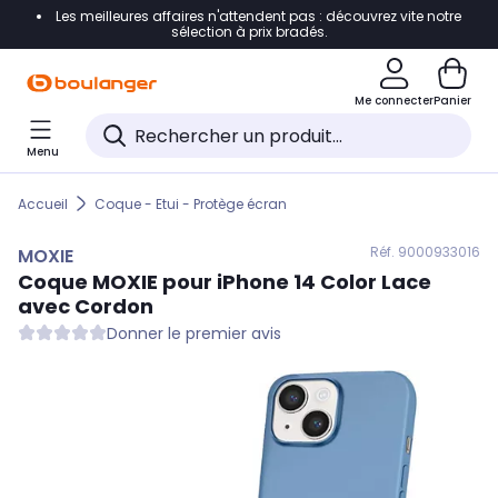
Les meilleures affaires n'attendent pas : découvrez vite notre
Accéder directement à la navigation
sélection à prix bradés.
Accéder directement au contenu
Me connecter
Panier
Accéder directement au pied de page
Menu
Accéder directement au chatbot
Accueil
Coque - Etui - Protège écran
Réf. 900
0933016
MOXIE
Coque
MOXIE
pour iPhone 14 Color Lace
avec Cordon
Donner le premier avis