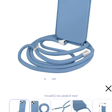
Visuel(s) du produit neuf