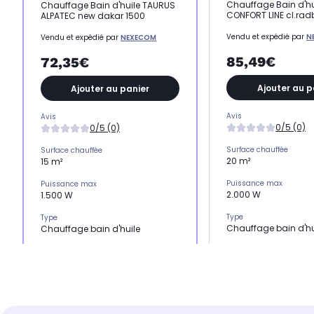
Chauffage Bain d'hu
Chauffage Bain d'huile TAURUS
CONFORT LINE cl.r
ALPATEC new dakar 1500
Vendu et expédié par
N
Vendu et expédié par
NEXECOM
85,49€
72,35€
Ajouter au p
Ajouter au panier
Avis
Avis
0/5 (0)
0/5 (0)
Surface chauffée
Surface chauffée
20 m²
15 m²
Puissance max
Puissance max
2.000 W
1.500 W
Type
Type
Chauffage bain d'hu
Chauffage bain d'huile
Dimensions l x h x p
Dimensions l x h x p
24.5 x 62.5 x 39 cm
42.5 x 55 x 16 cm
Fabriqué en
Fabriqué en
Chine
Chine