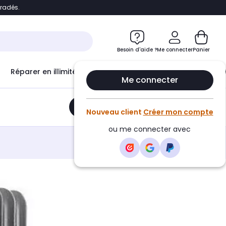
bradés.
e
Accéder directement au chatbot
Besoin d'aide ?
Me connecter
Panier
Réparer en illimité avec
Le Club Infinity
Econ
Me connecter
Ajouter au panier
•
72,35€
Nouveau client
Créer mon compte
ou me connecter avec