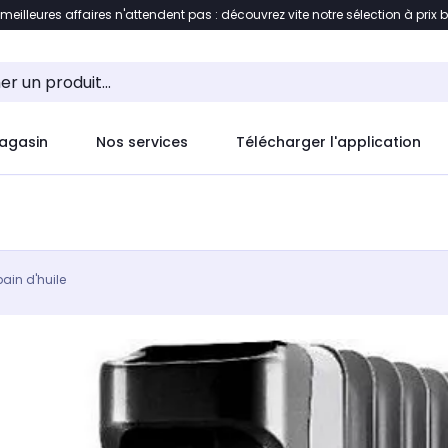
 meilleures affaires n'attendent pas : découvrez vite notre sélection à prix 
ement au contenu
Accéder directement au pied de pag
agasin
Nos services
Télécharger l'application
ain d'huile