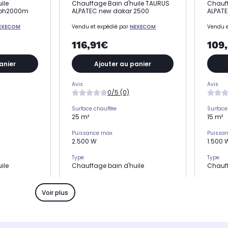
ile
Chauffage Bain d'huile TAURUS
Chauff
adbh2000m
ALPATEC new dakar 2500
ALPATE
EXECOM
Vendu et expédié par
NEXECOM
Vendu e
116,91€
109
anier
Ajouter au panier
Avis
Avis
0/5 (0)
Surface chauffée
Surface
25 m²
15 m²
Puissance max
Puissa
2.500 W
1.500 
Type
Type
ile
Chauffage bain d'huile
Chauff
Dimensions l x h x p
Dimensi
58.5 x 55.2 x 16 cm
28 x 6
Voir plus
Fabriqué en
Fabriqu
Chine
Chine