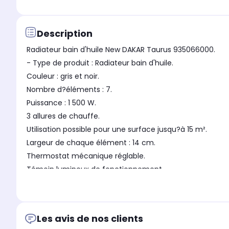
Description
Radiateur bain d'huile New DAKAR Taurus 935066000.
- Type de produit : Radiateur bain d'huile.
Couleur : gris et noir.
Nombre d?éléments : 7.
Puissance : 1 500 W.
3 allures de chauffe.
Utilisation possible pour une surface jusqu?à 15 m².
Largeur de chaque élément : 14 cm.
Thermostat mécanique réglable.
Témoin lumineux de fonctionnement.
Protection anti-surchauffe.
Enrouleur de cordon intégré.
Poignée de transport.
Les avis de nos clients
Pieds avec roulettes.