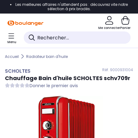
Les meilleures affaires n'attendent pas : découvrez vite notre
Accéder directement à la navigation
sélection à prix bradés.
Accéder directement au contenu
Me connecter
Panier
Accéder directement au pied de page
Menu
Accéder directement au chatbot
Accueil
Radiateur bain d'huile
Réf. 900
0931004
SCHOLTES
Chauffage Bain d'huile
SCHOLTES
schv709r
Donner le premier avis