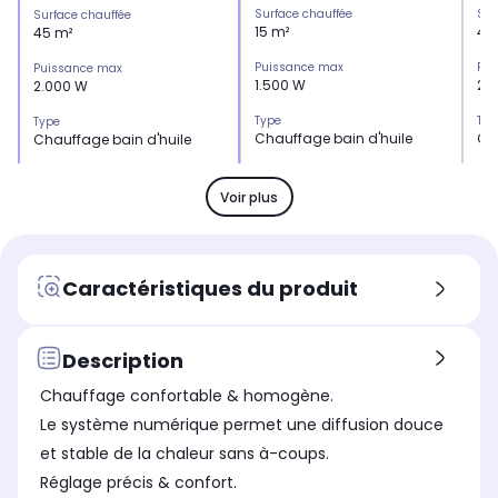
Surface chauffée
Sur
Surface chauffée
15 m²
45
45 m²
Puissance max
Pui
Puissance max
1.500 W
2.
2.000 W
Type
Typ
Type
Chauffage bain d'huile
Ch
Chauffage bain d'huile
Dimensions l x h x p
Dim
Dimensions l x h x p
42.5 x 55 x 16 cm
24.
24.4 x 42 x 63 cm
Voir plus
Fabriqué en
Fab
Fabriqué en
Chine
Ch
Chine
Caractéristiques du produit
Description
Chauffage confortable & homogène.
Le système numérique permet une diffusion douce
et stable de la chaleur sans à-coups.
Réglage précis & confort.