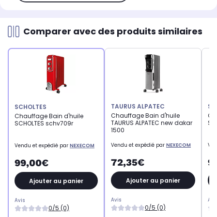
Comparer avec des produits similaires
TAURUS ALPATEC
SC
SCHOLTES
Chauffage Bain d'huile
Ch
Chauffage Bain d'huile
TAURUS ALPATEC new dakar
SC
SCHOLTES schv709r
1500
Vendu et expédié par
NEXECOM
Ven
Vendu et expédié par
NEXECOM
72,35€
9
99,00€
Ajouter au panier
Ajouter au panier
Avis
Avi
Avis
0/5 (0)
0/5 (0)