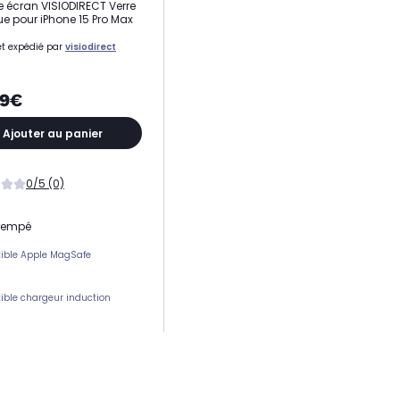
e écran VISIODIRECT Verre
e pour iPhone 15 Pro Max
t expédié par
visiodirect
69€
Ajouter au panier
0/5 (0)
trempé
ible Apple MagSafe
ble chargeur induction
ement(s) carte(s)
 protection
tion écran