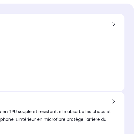
 compatible
compatible 1
 15 Pro Max
extérieur
n TPU souple et résistant, elle absorbe les chocs et
hone. L'intérieur en microfibre protège l'arrière du