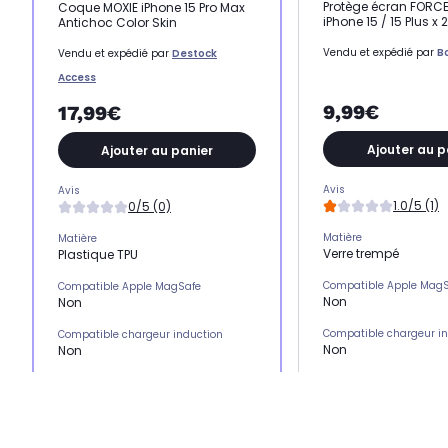
Protège écran FORC
Coque MOXIE iPhone 15 Pro Max
iPhone 15 / 15 Plus x 2
Antichoc Color Skin
Vendu et expédié par
B
Vendu et expédié par
Destock
Access
9,99€
17,99€
Ajouter au p
Ajouter au panier
Avis
Avis
1.0/5 (1)
0/5 (0)
Matière
Matière
Verre trempé
Plastique TPU
Compatible Apple Mag
Compatible Apple MagSafe
Non
Non
Compatible chargeur i
Compatible chargeur induction
Non
Non
Emplacement(s) carte(
Emplacement(s) carte(s)
Non
Non
Type de protection
Type de protection
Protection écran
Coque