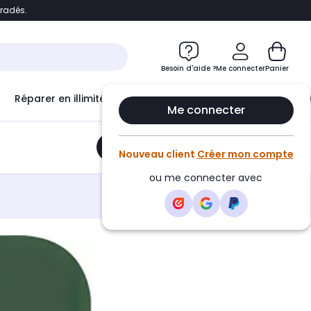
bradés.
e
Accéder directement au chatbot
Besoin d'aide ?
Me connecter
Panier
Réparer en illimité avec
Le Club Infinity
Econ
Me connecter
Ajouter au panier
•
17,99€
Nouveau client
Créer mon compte
ou me connecter avec