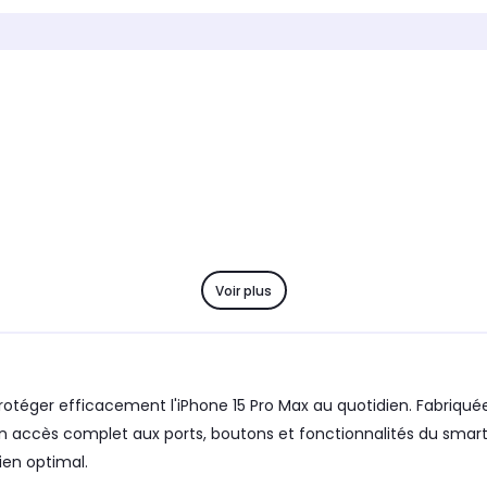
Marque compatible
Marque
Apple
Apple
Modèle compatible 1
Modèle 
iPhone 15 Pro Max
iPhone
Coloris extérieur
Coloris 
Jaune
Rouge
Voir plus
ger efficacement l'iPhone 15 Pro Max au quotidien. Fabriquée e
un accès complet aux ports, boutons et fonctionnalités du smartp
ien optimal.