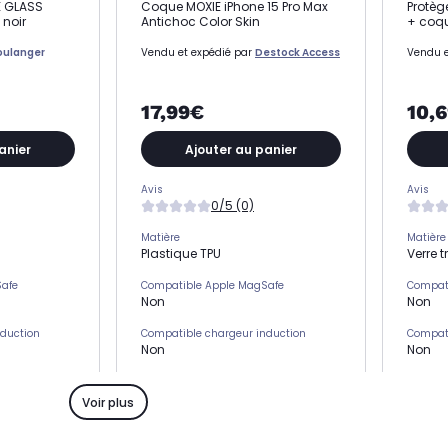
E GLASS
Coque MOXIE iPhone 15 Pro Max
Protèg
 noir
Antichoc Color Skin
+ coqu
oulanger
Vendu et expédié par
Destock Access
Vendu e
17,99€
10,
anier
Ajouter au panier
Avis
Avis
0/5 (0)
Matière
Matière
Plastique TPU
Verre 
Safe
Compatible Apple MagSafe
Compat
Non
Non
nduction
Compatible chargeur induction
Compati
Non
Non
s)
Emplacement(s) carte(s)
Emplac
Non
Non
Voir plus
Type de protection
Type de
Coque
Protec