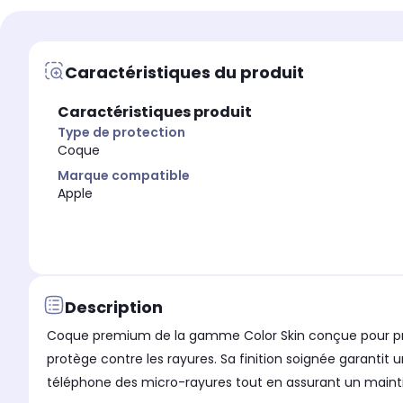
Marque compatible
Marque compatible
Apple
Apple
Caractéristiques du produit
Modèle compatible 1
Modèle compatible 1
iPhone 15
iPhone 15 Pro Max
Caractéristiques produit
Coloris extérieur
Coloris extérieur
Noir
Kaki
Type de protection
Coque
Marque compatible
Apple
Description
Coque premium de la gamme Color Skin conçue pour proté
protège contre les rayures. Sa finition soignée garantit 
téléphone des micro-rayures tout en assurant un maint