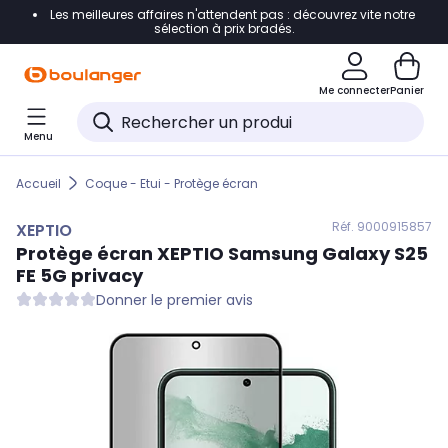
Les meilleures affaires n'attendent pas : découvrez vite notre
Accéder directement à la navigation
sélection à prix bradés.
Accéder directement au contenu
Me connecter
Panier
Accéder directement au pied de page
Menu
Accéder directement au chatbot
Accueil
Coque - Etui - Protège écran
Réf. 900
0915857
XEPTIO
Protège écran
XEPTIO
Samsung Galaxy S25
FE 5G privacy
Donner le premier avis