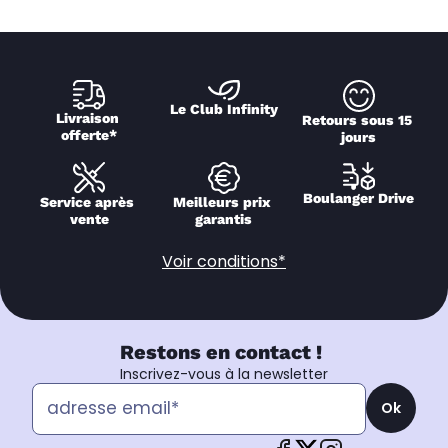
Le Club Infinity
Livraison 
Retours sous 15 
offerte*
jours
Boulanger Drive
Service après 
Meilleurs prix 
vente
garantis
Voir conditions*
Restons en contact !
Inscrivez-vous à la newsletter
Ok