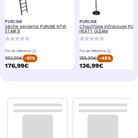
PURLINE
PURLINE
Sèche serviette PURLINE NTW
Chauffage infrarouge PURL
STAIR B
HEATY GLEAM
Prix de référence
Prix de référence
oldPrice
oldPrice
362,00€
-51%
255,00€
-46%
currentPrice
currentPrice
176,99€
136,99€