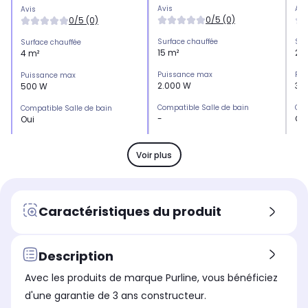
Avis
Avi
Avis
0/5 (0)
0/5 (0)
Surface chauffée
Sur
Surface chauffée
15 m²
20
4 m²
Puissance max
Pui
Puissance max
2.000 W
30
500 W
Compatible Salle de bain
Com
Compatible Salle de bain
-
Ou
Oui
Type
Typ
Type
Sèche serviette
Sèc
Sèche serviette
Voir plus
Position ventilation
Pos
Position ventilation
-
No
Non
Oscillation
Osc
Oscillation
Caractéristiques du produit
-
No
Non
Compatible Salle de bain
Com
Compatible Salle de bain
-
Nor
Norme IP24 : Protège votre
Description
app
appareil des projections
d'
d'eau
Avec les produits de marque Purline, vous bénéficiez
d'une garantie de 3 ans constructeur.
Dimensions l x h x p
Dim
Dimensions l x h x p