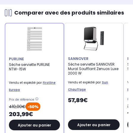
Comparer avec des produits similaires
SANNOVER
PU
PURLINE
Sèche serviette SANNOVER
Sèc
Sèche serviette PURLINE
Mural Soufflant Zenuos Luxe
ST
NTW-15W
2000 W
Vendu et expédié par
Sun
Ven
Vendu et expédié par
Firstline
Chauffage
Eur
Europa
57,89€
Pri
Prix de référence
36
410,00€
-50%
1
203,99€
Ajouter au panier
Ajouter au panier