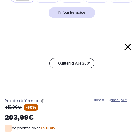
Voir les vidéos
Quitter la vue 360°
Prix de référence
dont 0,83€
d'éco-part.
oldPrice
410,00€
-50%
203,99€
cagnottés avec
Le Club+