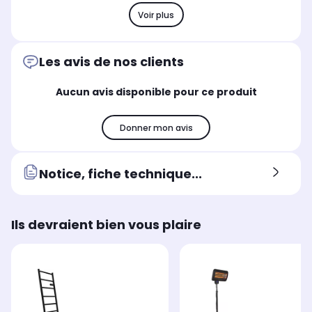
24.6 x 34.1 x 16.1 cm
54 
55 x 91 x 6 cm
Voir plus
Fabriqué en
Fab
Fabriqué en
Chine
Ch
Chine
Les avis de nos clients
Aucun avis disponible pour ce produit
Donner mon avis
Notice, fiche technique...
Ils devraient bien vous plaire