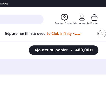
bradés.
e
Accéder directement au chatbot
Besoin d'aide ?
Me connecter
Panier
Réparer en illimité avec
Le Club Infinity
Econ
Ajouter au panier
•
489,00€