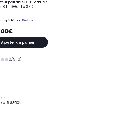
teur portable DELL Latitude
5 8th 16Go 1To SSD
t expédié par
Kiatoo
,00€
Ajouter au panier
0/5 (0)
eur
Core i5 8350U
ge
To
 vive