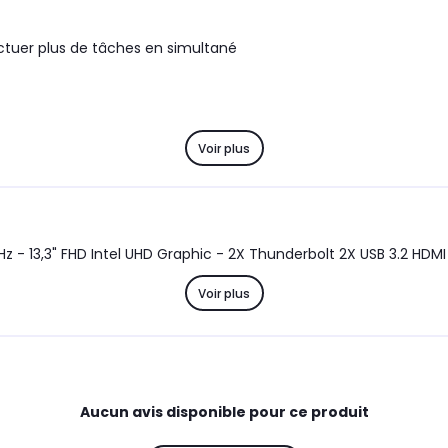
tuer plus de tâches en simultané
Voir plus
HP Elitebook 830 G7 16G 1T SSD Linux - Intel I5-10210U 1,6GHz - 13,3" FHD Intel UHD Graphic - 2X Thunderbolt 2X USB 3.2 HDMI
Voir plus
Aucun avis disponible pour ce produit