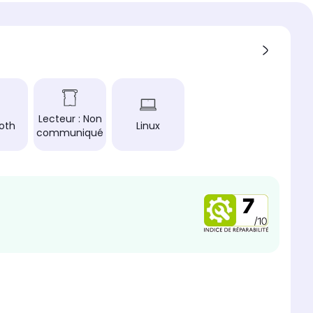
ur
 charnière
ard
ifi
 (N/AC)
th
Lecteur : Non
oth
Linux
communiqué
 d'exploitation