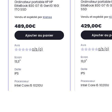
Ordinateur portable 
Ordinateur portable HP HP
EliteBook 830 G7 i5 
EliteBook 830 G7 i5 Gen10 16G
SSD
1TO SSD
Vendu et expédié par
K
Vendu et expédié par
Kiatoo
429,00€
489,00€
Ajouter au p
Ajouter au panier
Avis
Avis
0/5 (0)
0/5 (0)
Ecran
Ecran
13,3"
13,3"
Dalle
Dalle
IPS
IPS
Processeur
Processeur
Intel Core i5 10210U
Intel Core i5 10210U
Stockage
Stockage
SSD 1 To
SSD 1 To
Mémoire vive
Mémoire vive
8 Go
16 Go