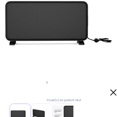
Visuel(s) du produit neuf