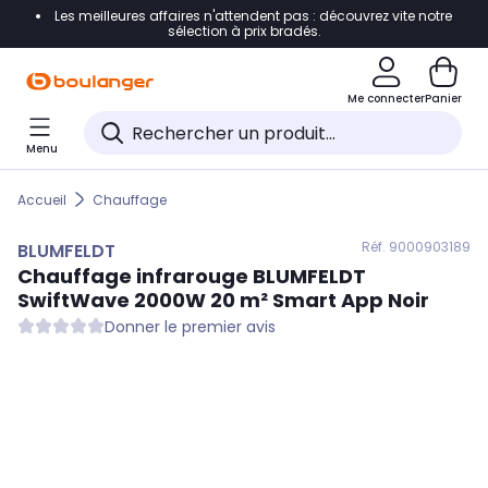
Les meilleures affaires n'attendent pas : découvrez vite notre
Accéder directement à la navigation
sélection à prix bradés.
Accéder directement au contenu
Me connecter
Panier
Accéder directement au pied de page
Menu
Accéder directement au chatbot
Accueil
Chauffage
Réf. 900
0903189
BLUMFELDT
Chauffage infrarouge
BLUMFELDT
SwiftWave 2000W 20 m² Smart App Noir
Donner le premier avis