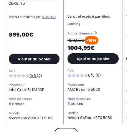
DDR5 1To
Vendu et expédié par
Vibox
Ven
Vendu et expédié par
Bleujour
Gaming
8
895,00€
Prix de référence
1199,95€
-16%
1004,95€
Ajouter au panier
Ajouter au panier
Avis
Avi
Avis
0/5 (0)
0/5 (0)
Processeur
Pro
Processeur
AMD Ryzen 5 5500
AM
Intel Core i5-12400F
Nbre de coeurs
Nbr
Nbre de coeurs
6 coeurs
10 
6 coeurs
Modèle
Mod
Modèle
Nvidia GeForce RTX 5050
Nv
Nvidia GeForce RTX 5050
Mémoire de la carte graphique
Mém
Mémoire de la carte graphique
8 Go
8 