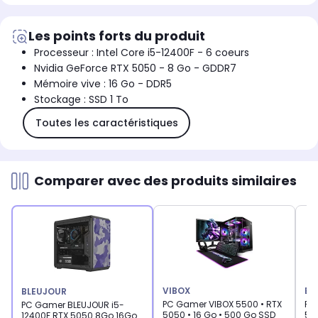
Les points forts du produit
Processeur : Intel Core i5-12400F - 6 coeurs
Nvidia GeForce RTX 5050 - 8 Go - GDDR7
Mémoire vive : 16 Go - DDR5
Stockage : SSD 1 To
Toutes les caractéristiques
Comparer avec des produits similaires
VIBOX
BL
BLEUJOUR
PC Gamer VIBOX 5500 • RTX
PC
PC Gamer BLEUJOUR i5-
5050 • 16 Go • 500 Go SSD
56
12400F RTX 5050 8Go 16Go