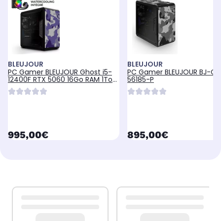
BLEUJOUR
BLEUJOUR
PC Gamer BLEUJOUR Ghost i5-
PC Gamer BLEUJOUR BJ-G-
12400F RTX 5060 16Go RAM 1To
56185-P
SSD W11
currentPrice
currentPrice
995,00€
895,00€