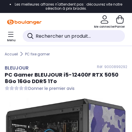
Les meilleures affaires n'attendent pas : découvrez vite notre
Accéder directement à la navigation
sélection à prix bradés.
Accéder directement au contenu
Me connecter
Panier
Accéder directement au pied de page
Menu
Accéder directement au chatbot
Accueil
PC fixe gamer
Réf. 900
0899292
BLEUJOUR
PC Gamer
BLEUJOUR
i5-12400F RTX 5050
8Go 16Go DDR5 1To
Donner le premier avis