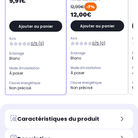
1
9,91€
12,99€
-7%
12,00€
Ajouter au panier
Ajouter au panier
Avis
Avi
Avis
0/5 (0)
0/5 (0)
Eclairage
Ecl
Eclairage
Blanc
Bl
Blanc
Mode d'installation
Mod
Mode d'installation
À poser
À f
À poser
Classe énergétique
Cla
Classe énergétique
Non précisé
F
Non précisé
Caractéristiques du produit