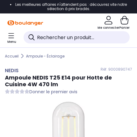
Les meilleures affaires n'attendent pas : découvrez vite notre
Accéder directement à la navigation
sélection à prix bradés.
Accéder directement au contenu
Me connecter
Panier
Accéder directement au pied de page
Menu
Accéder directement au chatbot
Accueil
Ampoule - Éclairage
Réf. 900
0890747
NEDIS
Ampoule
NEDIS
T25 E14 pour Hotte de
Cuisine 4W 470 lm
Donner le premier avis