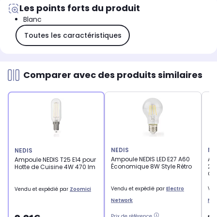
Les points forts du produit
Blanc
Toutes les caractéristiques
Comparer avec des produits similaires
NEDIS
NE
NEDIS
Ampoule NEDIS LED E27 A60
Am
Ampoule NEDIS T25 E14 pour
Économique 8W Style Rétro
27
Hotte de Cuisine 4W 470 lm
G9
Vendu et expédié par
Electro
Ven
Vendu et expédié par
Zoomici
Network
Ne
Prix de référence