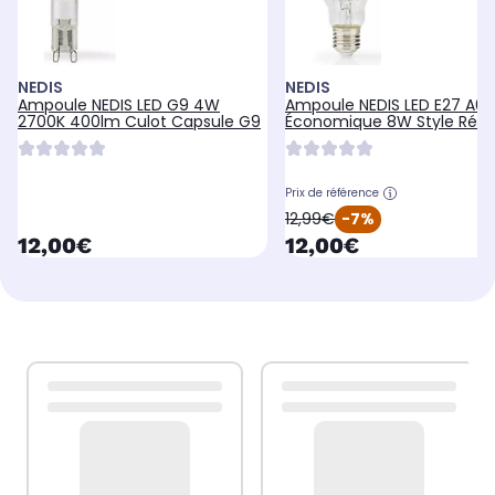
NEDIS
NEDIS
Ampoule NEDIS LED G9 4W
Ampoule NEDIS LED E27 A60
2700K 400lm Culot Capsule G9
Économique 8W Style Rétr
Prix de référence
oldPrice
12,99€
-7%
currentPrice
currentPrice
12,00€
12,00€