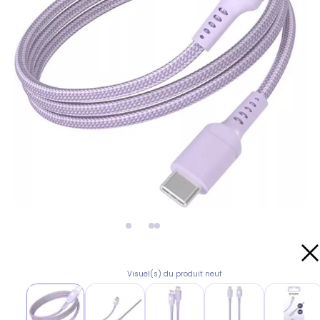
Visuel(s) du produit neuf