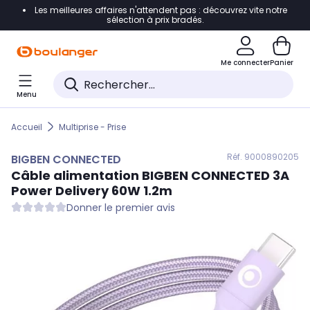
Les meilleures affaires n'attendent pas : découvrez vite notre
Accéder directement à la navigation
sélection à prix bradés.
Accéder directement au contenu
Me connecter
Panier
Accéder directement au pied de page
Menu
Accéder directement au chatbot
Accueil
Multiprise - Prise
Réf. 900
0890205
BIGBEN CONNECTED
Câble alimentation
BIGBEN CONNECTED
3A
Power Delivery 60W 1.2m
Donner le premier avis