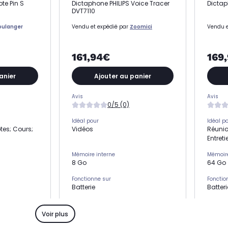
te Pin S
Dictaphone PHILIPS Voice Tracer
Dictap
DVT7110
oulanger
Vendu et expédié par
Zoomici
Vendu e
161,94€
169
anier
Ajouter au panier
Avis
Avis
0/5 (0)
Idéal pour
Idéal p
tes; Cours;
Vidéos
Réunio
Entreti
Mémoire interne
Mémoire
8 Go
64 Go
Fonctionne sur
Fonctio
Batterie
Batteri
Enregistre jusqu'à
Enregis
2.147 h
30 h
Voir plus
Poids Net
Poids N