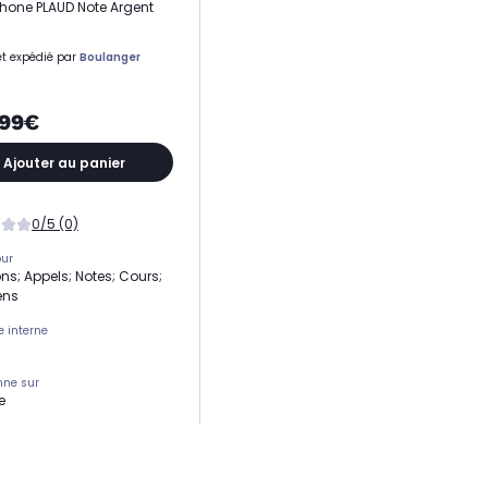
hone PLAUD Note Argent
t expédié par
Boulanger
,99€
Ajouter au panier
0/5 (0)
our
ns; Appels; Notes; Cours;
ens
 interne
nne sur
e
tre jusqu'à
et