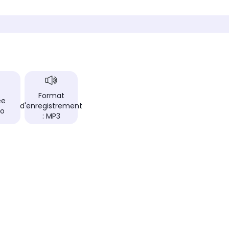
93 g
30 g
Autonomie
Autono
36 h
30 h
Type de dictaphone
Type de
Numérique
Numér
t
Format d'enregistrement
Format 
WAV, Mp3
Stéréo
Format
Réducteur de bruit
Réducte
ée
d'enregistrement
Oui
Oui
ro
: MP3
x
Déclenchement à la voix
Déclenc
Oui
Non