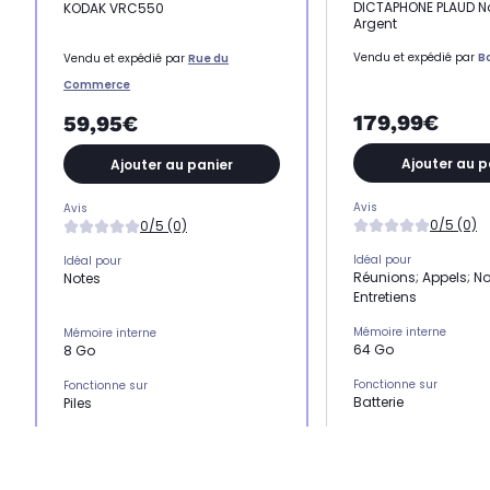
DICTAPHONE PLAUD No
KODAK VRC550
Argent
Vendu et expédié par
B
Vendu et expédié par
Rue du
Commerce
179,99€
59,95€
Ajouter au p
Ajouter au panier
Avis
Avis
0/5 (0)
0/5 (0)
Idéal pour
Idéal pour
Réunions; Appels; No
Notes
Entretiens
Mémoire interne
Mémoire interne
64 Go
8 Go
Fonctionne sur
Fonctionne sur
Batterie
Piles
Enregistre jusqu'à
Enregistre jusqu'à
20 h
581 h
Poids Net