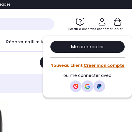
bradés.
e
Accéder directement au chatbot
Besoin d'aide ?
Me connecter
Panier
Réparer en illimité avec
Le Club Infinity
Econ
Me connecter
Ajouter au panier
•
59,95€
Nouveau client
Créer mon compte
ou me connecter avec