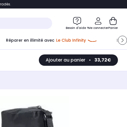
bradés.
e
Accéder directement au chatbot
Besoin d'aide ?
Me connecter
Panier
Réparer en illimité avec
Le Club Infinity
Econ
Ajouter au panier
•
33,72€