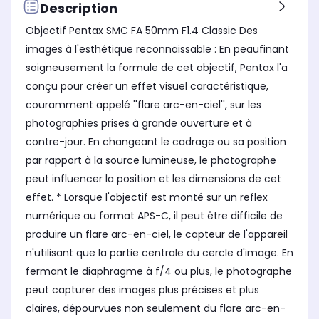
Non
Ou
Non
Description
Diamètre du filtre
Dia
Diamètre du filtre
Objectif Pentax SMC FA 50mm F1.4 Classic Des
58 mm
67
49 mm
images à l'esthétique reconnaissable : En peaufinant
Distance minimale de mise au
Dis
Distance minimale de mise au
soigneusement la formule de cet objectif, Pentax l'a
point
poi
point
10 cm
10
10 cm
conçu pour créer un effet visuel caractéristique,
couramment appelé ''flare arc-en-ciel'', sur les
Focale
Foc
Focale
10
10
10
photographies prises à grande ouverture et à
contre-jour. En changeant le cadrage ou sa position
par rapport à la source lumineuse, le photographe
peut influencer la position et les dimensions de cet
effet. * Lorsque l'objectif est monté sur un reflex
numérique au format APS-C, il peut être difficile de
produire un flare arc-en-ciel, le capteur de l'appareil
n'utilisant que la partie centrale du cercle d'image. En
fermant le diaphragme à f/4 ou plus, le photographe
peut capturer des images plus précises et plus
claires, dépourvues non seulement du flare arc-en-