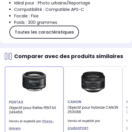
Idéal pour : Photo urbaine/Reportage
Compatibilité : Compatible APS-C
Focale : Fixe
Poids : 300 grammes
Toutes les caractéristiques
Comparer avec des produits similaires
CANON
PE
PENTAX
Objectif pour Hybride CANON
Obj
Objectif pour Reflex PENTAX
253088
24
249456
Vendu et expédié par
Ven
Vendu et expédié par
Photo-
studioSPORT
Uni
Univers