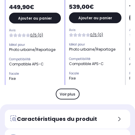
539,00€
1
449,90€
Ajouter au panier
Ajouter au panier
Avis
Avi
Avis
0/5 (0)
0/5 (0)
Idéal pour
Idé
Idéal pour
Photo urbaine/Reportage
Ph
Photo urbaine/Reportage
Compatibilité
Com
Compatibilité
Compatible APS-C
APS
Compatible APS-C
Focale
Foc
Focale
Fixe
Fix
Fixe
Poids
Poi
Poids
300 grammes
30
300 grammes
Voir plus
Idéal pour
Idé
Idéal pour
Photo urbaine/Reportage
Ph
Photo urbaine/Reportage
Objectif stabilisé
Obj
Objectif stabilisé
Caractéristiques du produit
Non stabilisé
Non
Non stabilisé
Objectif tropicalisé
Obj
Objectif tropicalisé