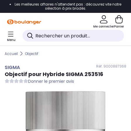
Les meilleures affaires n'attendent pas : découvrez vite notre
Accéder directement à la navigation
sélection à prix bradés.
Accéder directement au contenu
Me connecter
Panier
Accéder directement au pied de page
Menu
Accéder directement au chatbot
Accueil
Objectif
Réf. 900
0887368
SIGMA
Objectif pour Hybride
SIGMA
253516
Donner le premier avis