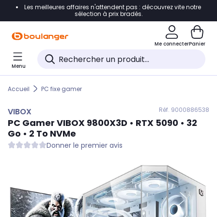
Les meilleures affaires n'attendent pas : découvrez vite notre
Accéder directement à la navigation
sélection à prix bradés.
Accéder directement au contenu
Me connecter
Panier
Accéder directement au pied de page
Menu
Accéder directement au chatbot
Accueil
PC fixe gamer
Réf. 900
0886538
VIBOX
PC Gamer
VIBOX
9800X3D • RTX 5090 • 32
Go • 2 To NVMe
Donner le premier avis