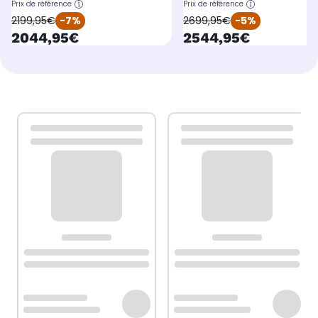
Prix de référence
Prix de référence
oldPrice
oldPrice
2199,95€
-7%
2699,95€
-5%
currentPrice
currentPrice
2044,95€
2544,95€