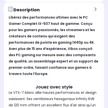
Format de mémoire vive
For
Format de mémoire vive
DDR5
DD
DDR5
Description
Stockage
Sto
Stockage
Libérez des performances ultimes avec le PC
SSD 2 To
SS
SSD 2 To
Gamer Complet IX-507 haut de gamme. Conçu
Fréquence du processeur (en
Fré
Fréquence du processeur (en
pour les gamers passionnés, les streamers et les
GHz)
GHz
GHz)
4.2
4.3
4.2
créateurs de contenu qui exigent des
performances de pointe en gaming 1440p ou 4K.
Fréquence Turboboost (en GHz)
Fré
Fréquence Turboboost (en GHz)
5
5.6
5
Avec plus de 15 ans d’expérience, Vibox conçoit
des PC gaming sur mesure avec des composants
de qualité, un assemblage expert et un support de
premier ordre, faisant confiance aux gamers à
travers toute l’Europe.
Jouez avec style
Le VTX-7 blanc allie hautes performances et design
saisissant. Ses ventilateurs hexagonaux Infinity RVB
de 120 mm offrent un excellent flux d'air ainsi qu'un