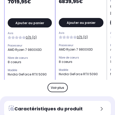
6839,95€
7019,95€
Pri
95
8
Ajouter au panier
Ajouter au panier
Avis
Avi
Avis
0/5 (0)
0/5 (0)
Processeur
Pro
Processeur
AMD Ryzen 7 9800X3D
AM
AMD Ryzen 7 9800X3D
Nbre de coeurs
Nbr
Nbre de coeurs
8 coeurs
16 
8 coeurs
Modèle
Mod
Modèle
Nvidia GeForce RTX 5090
Nv
Nvidia GeForce RTX 5090
Mémoire de la carte graphique
Mém
Mémoire de la carte graphique
32 Go
32
32 Go
Voir plus
Mémoire graphique
Mém
Mémoire graphique
GDDR7
GD
GDDR7
Mémoire vive
Mém
Mémoire vive
Caractéristiques du produit
32 Go
64
32 Go