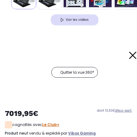
Voir les vidéos
Quitter la vue 360°
dont 13,63€
d'éco-part.
7019,95€
cagnottés avec
Le Club+
produit neuf
vendu & expédié par
Vibox Gaming