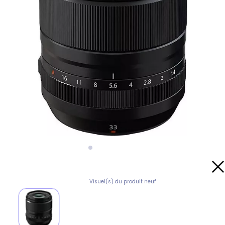
Visuel(s) du produit neuf