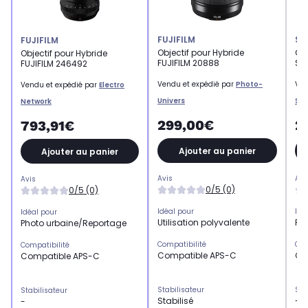
FUJIFILM
SA
FUJIFILM
Objectif pour Hybride
Obj
Objectif pour Hybride
FUJIFILM 20888
SA
FUJIFILM 246492
Vendu et expédié par
Photo-
Ven
Vendu et expédié par
Electro
Univers
Sup
Network
299,00€
2
793,91€
Ajouter au panier
Ajouter au panier
Avis
Avi
Avis
0/5 (0)
0/5 (0)
Idéal pour
Idé
Idéal pour
Utilisation polyvalente
Ph
Photo urbaine/Reportage
Compatibilité
Com
Compatibilité
Compatible APS-C
Co
Compatible APS-C
Stabilisateur
Sta
Stabilisateur
Stabilisé
-
-