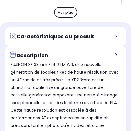
Focale
Foc
Focale
Variable
Fix
Fixe
Voir plus
Poids
Poi
Poids
300 grammes
30
300 grammes
Idéal pour
Idé
Idéal pour
Caractéristiques du produit
Utilisation polyvalente
Ph
Photo urbaine/Reportage
Objectif stabilisé
Obj
Objectif stabilisé
oui, détecte les micro-
Non
Non stabilisé
Description
mouvements du
photographe et repose sur
FUJINON XF 33mm F1.4 R LM WR, une nouvelle
de petits moteurs qui
génération de focales fixes de haute résolution avec
viennent bouger les
un AF rapide et très précis. Le XF 33mm est un
éléments optiques internes
(lentilles et verres) pour
objectif à focale fixe de grande ouverture de
compenser ces
nouvelle génération proposant une netteté d'image
mouvements. La
stabilisation est importante
exceptionnelle, et ce, dès la pleine ouverture de F1.4.
pour les objectifs dont le
Cette haute résolution est associée à des
poids est plus élevé
performances AF exceptionnelles en rapidité et
Objectif tropicalisé
Obj
Objectif tropicalisé
précision, tant en photo qu'en vidéo, et à une
Non
No
Oui