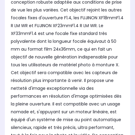
conception robuste adaptée aux conditions de prise
Diamètre du filtre
Dia
Diamètre du filtre
52 mm
62
58 mm
de vue les plus variées. Cet objectif rejoint les autres
focales fixes d'ouverture F1.4, les FUJINON XF18mmF1.4
Distance minimale de mise au
Dis
Distance minimale de mise au
point
poi
point
R LM WR et FUJINON XF23mmF1.4 R LM WR. Le
10 cm
10
10 cm
XF33mmF1.4 est une focale fixe standard très
polyvalente dont la longueur focale équivaut à 50
mm au format film 24x36mm, ce qui en fait un
objectif de nouvelle génération indispensable pour
tous les utilisateurs de matériel photo à monture X.
Cet objectif sera compatible avec les capteurs de
résolution plus importante à venir. Il propose une
netteté d'image exceptionnelle via des
performances en résolution d'image optimisées dès
la pleine ouverture. Il est compatible avec un usage
nomade et, s'appuyant sur un moteur linéaire, est
équipé d'un système de mise au point automatique
silencieux, rapide et très précis, ultra performant,