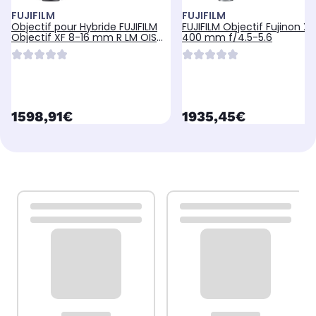
FUJIFILM
FUJIFILM
Objectif pour Hybride FUJIFILM
FUJIFILM Objectif Fujinon XF
Objectif XF 8-16 mm R LM OIS
400 mm f/4.5-5.6
WR
currentPrice
currentPrice
1598,91€
1935,45€