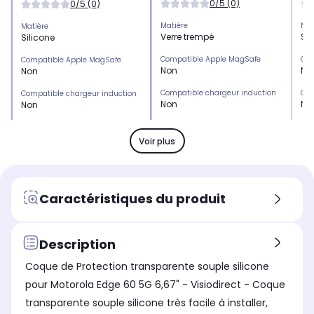
0/5 (0)
0/5 (0)
Matière
Mat
Matière
Verre trempé
Sil
Silicone
Compatible Apple MagSafe
Com
Compatible Apple MagSafe
Non
No
Non
Compatible chargeur induction
Com
Compatible chargeur induction
Non
No
Non
Emplacement(s) carte(s)
Emp
Emplacement(s) carte(s)
Non
No
Non
Voir plus
Type de protection
Typ
Type de protection
Protection écran
Co
Coque
Marque compatible
Mar
Marque compatible
Caractéristiques du produit
Motorola
Mo
Motorola
Modèle compatible 1
Mod
Modèle compatible 1
Motorola Moto G56
Mo
Motorola Edge 60 Pro
Description
Coloris extérieur
Col
Coloris extérieur
Coque de Protection transparente souple silicone
Noir
Tr
Transparent
pour Motorola Edge 60 5G 6,67" - Visiodirect - Coque
transparente souple silicone très facile à installer,