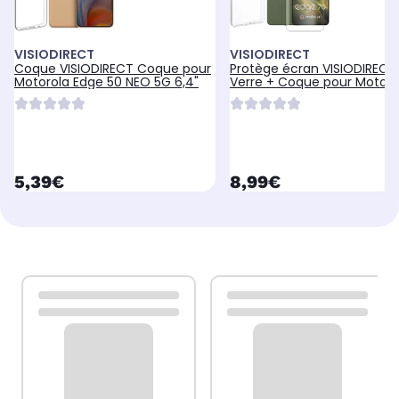
VISIODIRECT
VISIODIRECT
Coque VISIODIRECT Coque pour
Protège écran VISIODIRECT
Motorola Edge 50 NEO 5G 6,4"
Verre + Coque pour Motoro
Edge 70
currentPrice
currentPrice
5,39€
8,99€