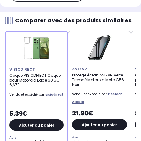
Comparer avec des produits similaires
AVIZAR
VI
VISIODIRECT
Protège écran AVIZAR Verre
Co
Coque VISIODIRECT Coque
Trempé Motorola Moto G56
po
pour Motorola Edge 60 5G
Noir
MO
6,67"
Vendu et expédié par
Destock
Ven
Vendu et expédié par
visiodirect
Access
21,90€
5
5,39€
Ajouter au panier
Ajouter au panier
Avis
Avi
Avis