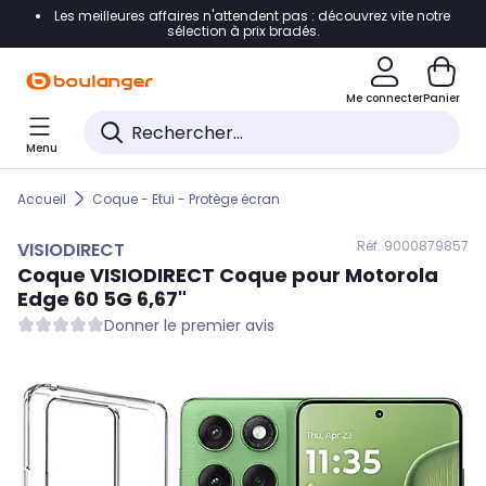
Les meilleures affaires n'attendent pas : découvrez vite notre
Accéder directement à la navigation
sélection à prix bradés.
Accéder directement au contenu
Me connecter
Panier
Accéder directement au pied de page
Menu
Accéder directement au chatbot
Accueil
Coque - Etui - Protège écran
Réf. 900
0879857
VISIODIRECT
Coque
VISIODIRECT
Coque pour Motorola
Edge 60 5G 6,67"
Donner le premier avis