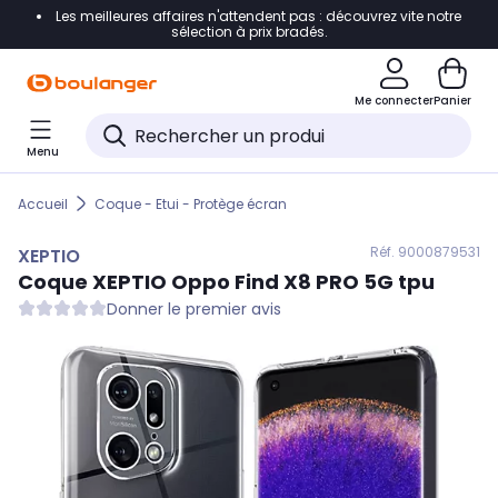
Les meilleures affaires n'attendent pas : découvrez vite notre
Accéder directement à la navigation
sélection à prix bradés.
Accéder directement au contenu
Me connecter
Panier
Accéder directement au pied de page
Menu
Accéder directement au chatbot
Accueil
Coque - Etui - Protège écran
Réf. 900
0879531
XEPTIO
Coque
XEPTIO
Oppo Find X8 PRO 5G tpu
Donner le premier avis