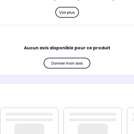
Voir plus
 ou TM61 de Duronic. Ils sont disponibles en 2 coloris: noir ou 
 modèles (DD2, DD3, DD4, TT120, TT140 et TT160) sont compatibl
Aucun avis disponible pour ce produit
 à l'aide des fixations fournies. Ce plateau comporte des trous pr
n est inclus et fournit un guide d'assemblage étape par étape.
Donner mon avis