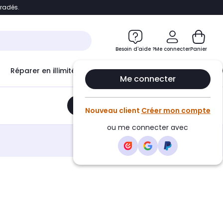
bradés.
e
Accéder directement au chatbot
Besoin d'aide ?
Me connecter
Panier
Réparer en illimité avec
Le Club Infinity
Econ
Me connecter
Ajouter au panier
•
77,90€
Nouveau client
Créer mon compte
ou me connecter avec