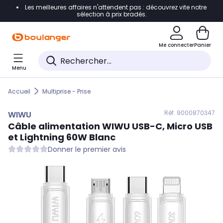
Les meilleures affaires n'attendent pas : découvrez vite notre
Accéder directement à la navigation
sélection à prix bradés.
Accéder directement au contenu
Me connecter
Panier
Accéder directement au pied de page
Menu
Accéder directement au chatbot
Accueil
Multiprise - Prise
Réf. 900
0870347
WIWU
Câble alimentation
WIWU
USB-C, Micro USB
et Lightning 60W Blanc
Donner le premier avis