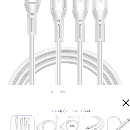
Visuel(s) du produit neuf