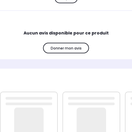
re. De cette façon, tu n'ajoutes presque pas de volume à ton té
 ta poche ou dans ton sac.
Aucun avis disponible pour ce produit
hone, tous les ports et boutons restent accessibles. Il y a au
léphone supporte cette fonction. Tu n'as donc jamais besoin de r
Donner mon avis
Fabriqué en matériau silicone flexible
A un effet absorbant les chocs
Finie avec un revêtement mat
Très mince et super légère
Facile à fixer sur l'appareil
Inclut une garantie d'un an
e un look élégant ? Alors commande cette coque arrière Color 