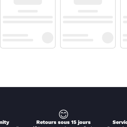
timale de ton appareil.
nity
Retours sous 15 jours
Servi