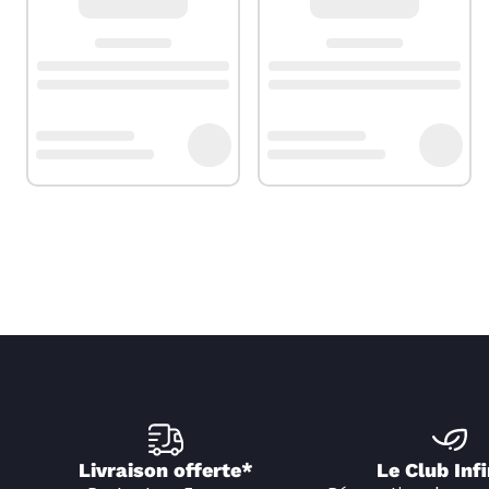
Astuce :
Consulte les protections d'écran pour une protection op
Livraison offerte*
Le Club Infi