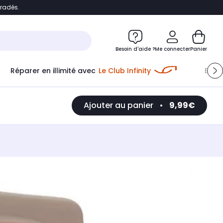
bradés.
e
Accéder directement au chatbot
Besoin d'aide ?
Me connecter
Panier
Réparer en illimité avec
Le Club Infinity
Econ
Ajouter au panier
•
9,99€