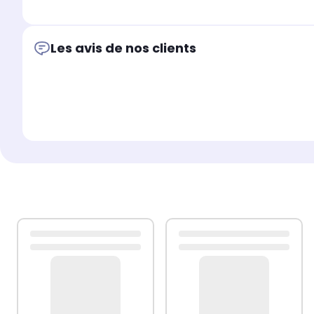
Cette coque arrière Color d'imoshion est mince et légè
donc continuer à mettre facilement ton téléphone dans
Les avis de nos clients
Conçu sur mesure pour ton smartphone
Comme la coque a été conçue sur mesure pour ton smartp
même être utilisée pendant la charge sans fil, si ton té
Pourquoi choisir la coque arrière Color d'imoshion :
Tu cherches une coque légère qui donne à ton téléphon