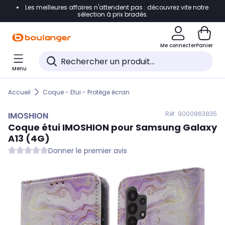
Les meilleures affaires n'attendent pas : découvrez vite notre
Accéder directement à la navigation
sélection à prix bradés.
Accéder directement au contenu
Me connecter
Panier
Accéder directement au pied de page
Menu
Accéder directement au chatbot
Accueil
Coque - Etui - Protège écran
Réf. 900
0863835
IMOSHION
Coque étui
IMOSHION
pour Samsung Galaxy
A13 (4G)
Donner le premier avis