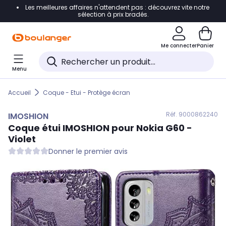
Les meilleures affaires n'attendent pas : découvrez vite notre
Accéder directement à la navigation
sélection à prix bradés.
Accéder directement au contenu
Me connecter
Panier
Accéder directement au pied de page
Menu
Accéder directement au chatbot
Accueil
Coque - Etui - Protège écran
Réf. 900
0862240
IMOSHION
Coque étui
IMOSHION
pour Nokia G60 -
Violet
Donner le premier avis