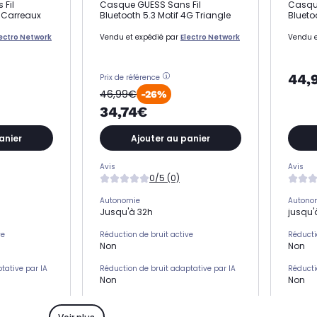
 Fil
Casque GUESS Sans Fil
Casque
à Carreaux
Bluetooth 5.3 Motif 4G Triangle
Blueto
lectro Network
Vendu et expédié par
Electro Network
Vendu e
44,
Prix de référence
46,99€
-26%
34,74€
anier
Ajouter au panier
Avis
Avis
0/5 (0)
Autonomie
Autono
Jusqu'à 32h
jusqu'
ve
Réduction de bruit active
Réducti
Non
Non
tative par IA
Réduction de bruit adaptative par IA
Réducti
Non
Non
Position sur l'oreille
Position 
rcum-aural)
Englobe l'oreille (circum-aural)
Englob