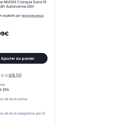
 AKASHI Casque Sans fil
oth Autonomie 25H
t expédié par
Monsieurplus
99€
Ajouter au panier
0/5 (0)
mie
à 25h
on de bruit active
on de bruit adaptative par IA
sur l'oreille
e l'oreille (circum-aural)