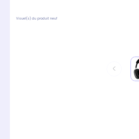
Visuel(s) du produit neuf