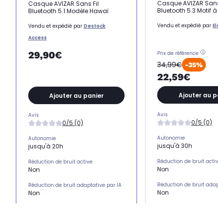
Casque AVIZAR Sans
Casque AVIZAR Sans Fil
Bluetooth 5.3 Motif 
Bluetooth 5.1 Modèle Hawaï
Vendu et expédié par
E
Vendu et expédié par
Destock
Access
29,90€
Prix de référence
34,99€
-35%
22,59€
Ajouter au p
Ajouter au panier
Avis
Avis
0/5 (0)
0/5 (0)
Autonomie
Autonomie
jusqu'à 30h
jusqu'à 20h
Réduction de bruit acti
Réduction de bruit active
Non
Non
Réduction de bruit adap
Réduction de bruit adaptative par IA
Non
Non
Position sur l'oreille
Position sur l'oreille
Englobe l'oreille (ci
-