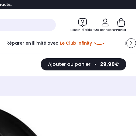
bradés.
e
Accéder directement au chatbot
Besoin d'aide ?
Me connecter
Panier
Réparer en illimité avec
Le Club Infinity
Econ
Ajouter au panier
•
29,90€