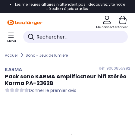
Les meilleures affaires n'attendent pas : découvrez vite notre
Accéder directement à la navigation
sélection à prix bradés.
Accéder directement au contenu
Me connecter
Panier
Accéder directement au pied de page
Menu
Accéder directement au chatbot
Accueil
Sono - Jeux de lumière
Réf. 900
0855992
KARMA
Pack sono
KARMA
Amplificateur hifi Stéréo
Karma PA-2362B
Donner le premier avis