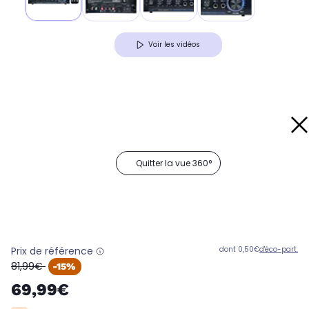
Voir les vidéos
Quitter la vue 360°
Prix de référence
dont 0,50€
d'éco-part.
oldPrice
81,99€
-15%
69,99€