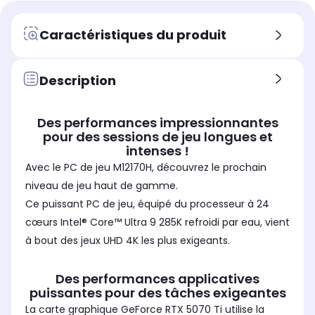
GDDR7
GD
GDDR7
Mémoire vive
Mém
Mémoire vive
Caractéristiques du produit
32 Go
32
64 Go
Format de mémoire vive
For
Format de mémoire vive
DDR4
DD
DDR5
Description
Stockage
Sto
Stockage
SSD 2 To
SS
SSD 2 To
Des performances impressionnantes
Fréquence du processeur (en
Fré
Fréquence du processeur (en
pour des sessions de jeu longues et
GHz)
GHz
GHz)
intenses !
3.2
3.7
3.7
Avec le PC de jeu M12170H, découvrez le prochain
Fréquence Turboboost (en GHz)
Fré
Fréquence Turboboost (en GHz)
niveau de jeu haut de gamme.
6
5.7
5.7
Ce puissant PC de jeu, équipé du processeur à 24
cœurs Intel® Core™ Ultra 9 285K refroidi par eau, vient
à bout des jeux UHD 4K les plus exigeants.
Des performances applicatives
puissantes pour des tâches exigeantes
La carte graphique GeForce RTX 5070 Ti utilise la