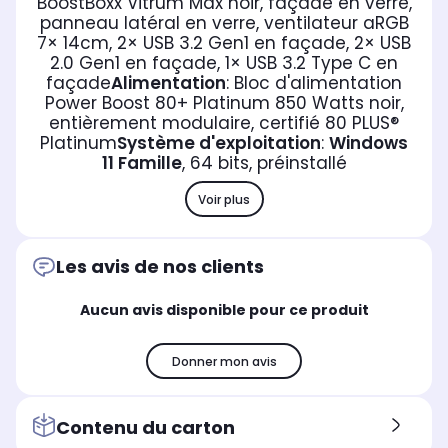
BoostBoxx Vitrum Max noir, façade en verre,
panneau latéral en verre, ventilateur aRGB
7× 14cm, 2× USB 3.2 Gen1 en façade, 2× USB
2.0 Gen1 en façade, 1× USB 3.2 Type C en
façade
Alimentation
: Bloc d'alimentation
Power Boost 80+ Platinum 850 Watts noir,
entièrement modulaire, certifié 80 PLUS®
Platinum
Système d'exploitation
:
Windows
11 Famille
, 64 bits, préinstallé
Voir plus
Les avis de nos clients
Aucun avis disponible pour ce produit
Donner mon avis
Contenu du carton