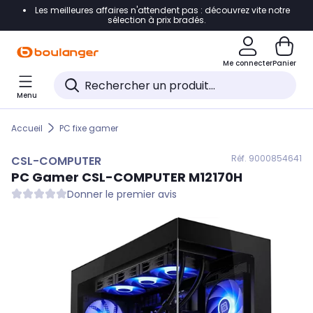
Les meilleures affaires n'attendent pas : découvrez vite notre
Accéder directement à la navigation
sélection à prix bradés.
Accéder directement au contenu
Me connecter
Panier
Accéder directement au pied de page
Menu
Accéder directement au chatbot
Accueil
PC fixe gamer
Réf. 900
0854641
CSL-COMPUTER
PC Gamer
CSL-COMPUTER
M12170H
Donner le premier avis