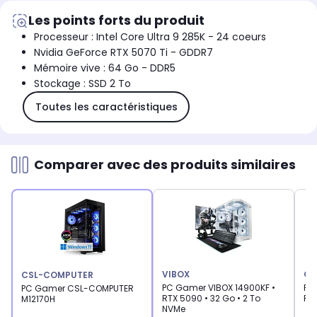
Les points forts du produit
Processeur : Intel Core Ultra 9 285K - 24 coeurs
Nvidia GeForce RTX 5070 Ti - GDDR7
Mémoire vive : 64 Go - DDR5
Stockage : SSD 2 To
Toutes les caractéristiques
Comparer avec des produits similaires
VIBOX
CS
CSL-COMPUTER
PC Gamer VIBOX 14900KF •
PC
PC Gamer CSL-COMPUTER
RTX 5090 • 32 Go • 2 To
PC
M12170H
NVMe