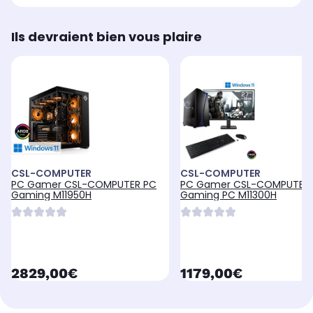
Ils devraient bien vous plaire
CSL-COMPUTER
CSL-COMPUTER
PC Gamer CSL-COMPUTER PC
PC Gamer CSL-COMPUTER
Gaming M11950H
Gaming PC M11300H
currentPrice
currentPrice
2829,00€
1179,00€