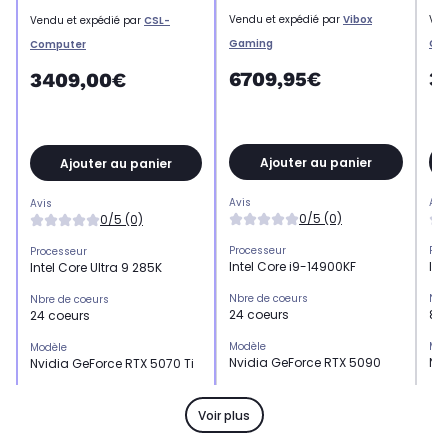
Vendu et expédié par
Vibox
Ven
Vendu et expédié par
CSL-
Gaming
Co
Computer
6709,95€
3
3409,00€
Ajouter au panier
Ajouter au panier
Avis
Avi
Avis
0/5 (0)
0/5 (0)
Processeur
Pro
Processeur
Intel Core i9-14900KF
Int
Intel Core Ultra 9 285K
Nbre de coeurs
Nbr
Nbre de coeurs
24 coeurs
8 
24 coeurs
Modèle
Mod
Modèle
Nvidia GeForce RTX 5090
Nvi
Nvidia GeForce RTX 5070 Ti
Mémoire de la carte graphique
Mém
Mémoire de la carte graphique
32 Go
16
-
Voir plus
Mémoire graphique
Mém
Mémoire graphique