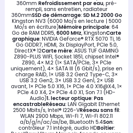
360mm
Refroidissement par eau
, pré-
rempli, sans entretien, radiateur
360mm
SSD de démarrage
:
SD M.2 2000 Go
Kingston NV3 (6000 Mo/s en lecture | 5000
Mo/s en écriture)
Mémoire principale
: 64
Go de RAM DDR5,
6000 MHz
, Kingston
Carte
graphique
: NVIDIA GeForce® RTX 5070 Ti, 16
Go GDDR7, HDMI, 3x DisplayPort, PCIe 5.0,
DirectX® 12
Carte mère
: ASUS TUF GAMING
Z890-PLUS WIFI, Socket 1851, chipset Intel®
Z890, 4× M.2 (1× SATA/PCIe, 3× PCIe
uniquement), 4× SATA III (6 Gbit/s), prise en
charge RAID, 1× USB 3.2 Gen2 Type-C, 3×
USB 3.2 Gen2, 3× USB 3.2 Gen1, 2× USB
avant, 1× PCIe 5.0 X16, 1× PCIe 4.0 X16@X4, 1×
PCIe 4.0 X4, 2× PCIe 4.0 X1, Son 7.1 (HD-
Audio)
1. lecteur optique
:
Pas
encastrable
Réseau
: LAN Gigabit Ethernet
2500 Mbits/s, Intel® I226-V
Réseau sans fil
:
WLAN 2900 Mbps, Wi-Fi 7, Wi-Fi 802.11
a/b/g/n/ac/ax/be, Bluetooth 5.4
Son
:
contrôleur 7.1 intégré, audio HD
Boîtier
: