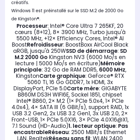
créatifs.
Windows 11 est préinstallé sur le SSD M.2 de 2000 Go
de Kingston®.
Processeur
: Intel® Core Ultra 7 265KF, 20
cœurs (8+12), 8× 3900 MHz, Turbo jusqu'à
5500 MHz, +12× Efficiency Cores, Intel® AI
Boost
Refroidisseur
: BoostBoxx AirCool Black
aRGB, jusqu'à 250W
SSD de démarrage
:
SD
M.2 2000 Go
Kingston NV3 (6000 Mo/s en
lecture | 5000 Mo/s en écriture)
Mémoire
principale
: 32 Go de RAM DDR5,
6000 MHz
,
Kingston
Carte graphique
: GeForce® RTX
5060 Ti, 16 Go GDDR7, 1x HDMI, 3x
DisplayPort, PCIe 5.0
Carte mère
: GIGABYTE
B860M DS3H WIFI6E, Sockel 1851, chipset
Intel® B860, 2× M.2 (1× PCIe 5.0x4, 1× PCIe
4.0x4), 4× SATA III (6 GBit/s), support RAID, 1x
USB 3.2 Gen2, 2x USB 3.2 Gen1, 3x USB 2.0, 2×
Front-USB, 1× PCIe 5.0X16, 3× PCIe 4.0X16@X1,
7.1 Sound (HD-Audio)
1. lecteur optique
:
Pas
encastrable
Réseau
: 2500 MBit/s Ethernet
LAN, Realtek
Réseau sans fil
: WLAN 2400