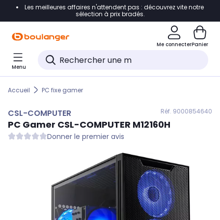
Les meilleures affaires n'attendent pas : découvrez vite notre
Accéder directement à la navigation
sélection à prix bradés.
Accéder directement au contenu
Me connecter
Panier
Accéder directement au pied de page
Menu
Accéder directement au chatbot
Accueil
PC fixe gamer
Réf. 900
0854640
CSL-COMPUTER
PC Gamer
CSL-COMPUTER
M12160H
Donner le premier avis