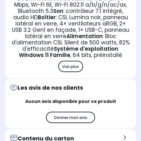
Mbps, Wi-Fi 6E, Wi-Fi 802.11 a/b/g/n/ac/ax,
Bluetooth 5.3
Son
: contrôleur 7.1 intégré,
audio HD
Boîtier
: CSL Lumina noir, panneau
latéral en verre, 4× ventilateurs aRGB, 2×
USB 3.2 Gen1 en façade, 1× USB-C, panneau
latéral en verre
Alimentation
: Bloc
d'alimentation CSL Silent de 500 watts, 82%
d'efficacité
Système d'exploitation
:
Windows 11 Famille
, 64 bits, préinstallé
Voir plus
Les avis de nos clients
Aucun avis disponible pour ce produit
Donner mon avis
Contenu du carton