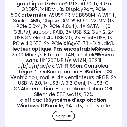
graphique
: GeForce® RTX 5060 Ti, 8 Go
GDDR7, 1x HDMI, 3x DisplayPort, PCIe
5.0
Carte mère
: ASUS® PRIME B650M-A WiFi II,
Sockel AM5, Chipset AMD® B650, 2× M.2 (1×
PCIe 5.0x4, 1× PCIe 4.0x4), 4× SATA III (6
GBit/s), support RAID, 2× USB 3.2 Gen 2, 2×
USB 3.2 Gen1, 4× USB 2.0, 2× Front-USB, 1×
PCIe 4.0 X16, 2× PCIe X16@X1, 7.1 HD Audio
1.
lecteur optique
:
Pas encastrable
Réseau
:
2500 Mbits/s Ethernet LAN, Realtek®
Réseau
sans fil
: 1200MBit/s WLAN, 802.11
a/b/g/n/ac/ax, Wi-Fi 6
Son
: Contrôleur
intégré 7.1 OnBoard, audio HD
Boîtier
: CSL
Ventrix noir, maille, 4× ventilateurs aRGB, 2×
USB-A 2.0, 1× USB-A 3.2 Gen1, 1× USB-C
3.2
Alimentation
: Bloc d'alimentation CSL
Silent de 500 watts, 82%
d'efficacité
Système d'exploitation
:
Windows 11 Famille
, 64 bits, préinstallé
Voir plus