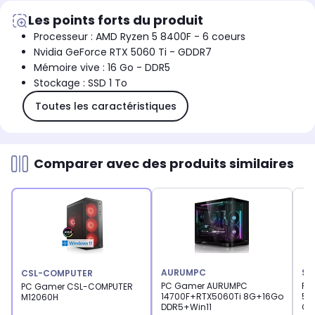
Les points forts du produit
Processeur : AMD Ryzen 5 8400F - 6 coeurs
Nvidia GeForce RTX 5060 Ti - GDDR7
Mémoire vive : 16 Go - DDR5
Stockage : SSD 1 To
Toutes les caractéristiques
Comparer avec des produits similaires
AURUMPC
SE
CSL-COMPUTER
PC Gamer AURUMPC
PC
PC Gamer CSL-COMPUTER
14700F+RTX5060Ti 8G+16Go
5 
M12060H
DDR5+Win11
OS