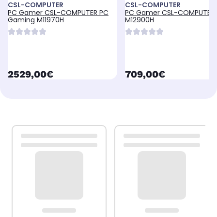
CSL-COMPUTER
CSL-COMPUTER
PC Gamer CSL-COMPUTER PC
PC Gamer CSL-COMPUTER
Gaming M11970H
M12900H
currentPrice
currentPrice
2529,00€
709,00€