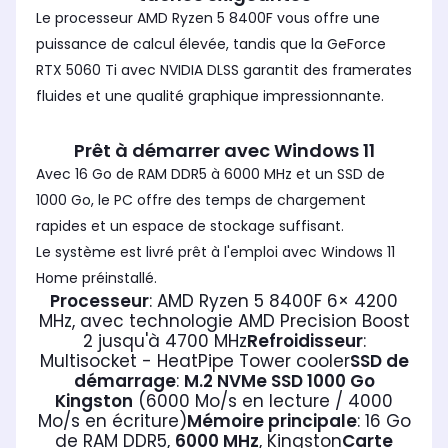
Le processeur AMD Ryzen 5 8400F vous offre une
puissance de calcul élevée, tandis que la GeForce
RTX 5060 Ti avec NVIDIA DLSS garantit des framerates
fluides et une qualité graphique impressionnante.
Prêt à démarrer avec Windows 11
Avec 16 Go de RAM DDR5 à 6000 MHz et un SSD de
1000 Go, le PC offre des temps de chargement
rapides et un espace de stockage suffisant.
Le système est livré prêt à l'emploi avec Windows 11
Home préinstallé.
Processeur
: AMD Ryzen 5 8400F 6× 4200
MHz, avec technologie AMD Precision Boost
2 jusqu'à 4700 MHz
Refroidisseur
:
Multisocket - HeatPipe Tower cooler
SSD de
démarrage
:
M.2 NVMe SSD 1000 Go
Kingston
(6000 Mo/s en lecture / 4000
Mo/s en écriture)
Mémoire principale
: 16 Go
de RAM DDR5,
6000 MHz
, Kingston
Carte