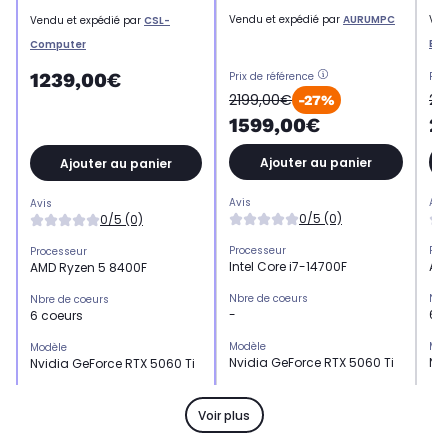
Vendu et expédié par
AURUMPC
Ven
Vendu et expédié par
CSL-
Eu
Computer
1239,00€
Prix de référence
Pri
2199,00€
27
-27%
1599,00€
2
Ajouter au panier
Ajouter au panier
Avis
Avi
Avis
0/5 (0)
0/5 (0)
Processeur
Pro
Processeur
Intel Core i7-14700F
AM
AMD Ryzen 5 8400F
Nbre de coeurs
Nbr
Nbre de coeurs
-
6 
6 coeurs
Modèle
Mod
Modèle
Nvidia GeForce RTX 5060 Ti
Nv
Nvidia GeForce RTX 5060 Ti
Mémoire de la carte graphique
Mém
Mémoire de la carte graphique
8 Go
16
-
Voir plus
Mémoire graphique
Mém
Mémoire graphique