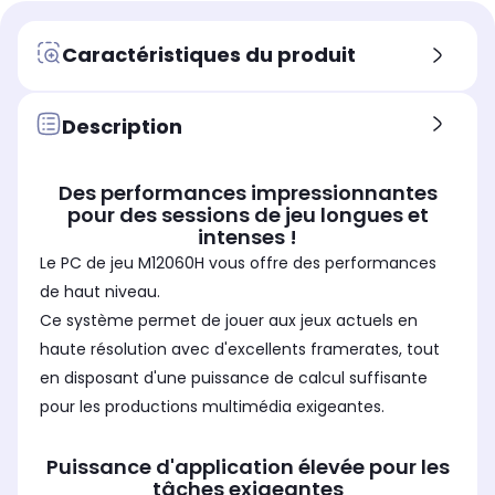
GDDR7
GD
GDDR7
Mémoire vive
Mém
Mémoire vive
Caractéristiques du produit
16 Go
32
16 Go
Format de mémoire vive
For
Format de mémoire vive
DDR5
DD
DDR5
Description
Stockage
Sto
Stockage
SSD 1 To
SSD
SSD 1 To
Des performances impressionnantes
Fréquence du processeur (en
Fré
Fréquence du processeur (en
pour des sessions de jeu longues et
GHz)
GHz
GHz)
intenses !
2.1
3.9
4.2
Le PC de jeu M12060H vous offre des performances
Fréquence Turboboost (en GHz)
Fré
Fréquence Turboboost (en GHz)
de haut niveau.
5.4
5.4
4.7
Ce système permet de jouer aux jeux actuels en
haute résolution avec d'excellents framerates, tout
en disposant d'une puissance de calcul suffisante
pour les productions multimédia exigeantes.
Puissance d'application élevée pour les
tâches exigeantes