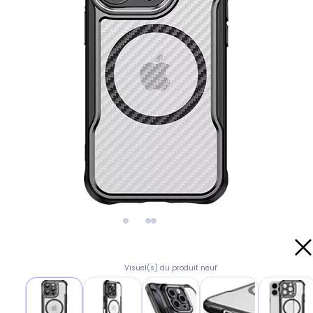
Visuel(s) du produit neuf