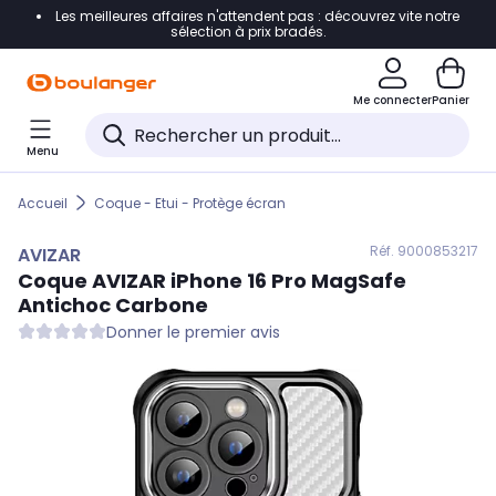
Les meilleures affaires n'attendent pas : découvrez vite notre
Accéder directement à la navigation
sélection à prix bradés.
Accéder directement au contenu
Me connecter
Panier
Accéder directement au pied de page
Menu
Accéder directement au chatbot
Accueil
Coque - Etui - Protège écran
Réf. 900
0853217
AVIZAR
Coque
AVIZAR
iPhone 16 Pro MagSafe
Antichoc Carbone
Donner le premier avis