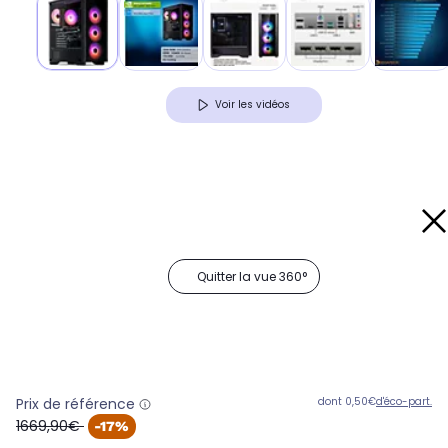
Voir les vidéos
Quitter la vue 360°
Prix de référence
dont 0,50€
d'éco-part.
oldPrice
1669,90€
-17%