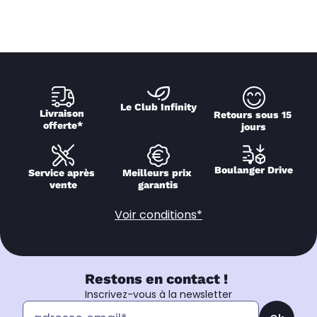
Le Club Infinity
Livraison 
Retours sous 15 
offerte*
jours
Boulanger Drive
Service après 
Meilleurs prix 
vente
garantis
Voir conditions*
Restons en contact !
Inscrivez-vous à la newsletter