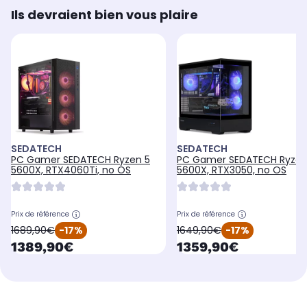
Ils devraient bien vous plaire
SEDATECH
SEDATECH
PC Gamer SEDATECH Ryzen 5
PC Gamer SEDATECH Ryzen
5600X, RTX4060Ti, no OS
5600X, RTX3050, no OS
Prix de référence
Prix de référence
oldPrice
oldPrice
1689,90€
-17%
1649,90€
-17%
currentPrice
currentPrice
1389,90€
1359,90€