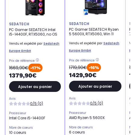
SEDATECH
SE
SEDATECH
PC Gamer SEDATECH Ryzen
PC
PC Gamer SEDATECH Intel
5 5600X, RTX5060, Win 11
7 5
i5-14400F, RTX5060, no OS
Vendu et expédié par
Sedatech
Ven
Vendu et expédié par
Sedatech
Europe GmbH
Eu
Europe GmbH
Prix de référence
Pri
Prix de référence
1719,90€
17
1669,90€
-16%
-17%
1429,90€
1
1379,90€
Ajouter au panier
Ajouter au panier
Avis
Avi
Avis
0/5 (0)
0/5 (0)
Processeur
Pro
Processeur
AMD Ryzen 5 5600X
AM
Intel Core i5-14400F
Nbre de coeurs
Nbr
Nbre de coeurs
6 coeurs
8 
10 coeurs