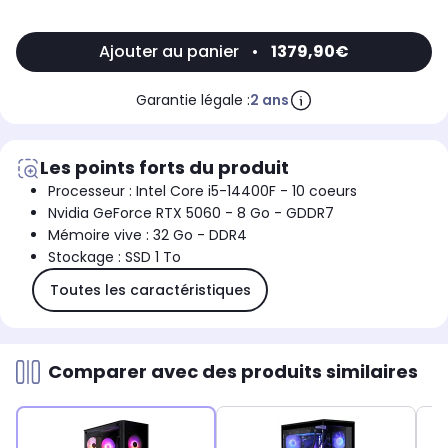
1x HDMI | 1x PS.2 | 2.5 Gigabit Ethernet LAN | Audio 7.1[DIMENSIONS (L X H X P CM)]:
21 x 45 x 48RÉF. CONSTRUCTEURUCCH887I2
Ajouter au panier
•
1379,90€
Garantie légale :
2 ans
Les points forts du produit
Processeur : Intel Core i5-14400F - 10 coeurs
Nvidia GeForce RTX 5060 - 8 Go - GDDR7
Mémoire vive : 32 Go - DDR4
Stockage : SSD 1 To
Toutes les caractéristiques
Comparer avec des produits similaires