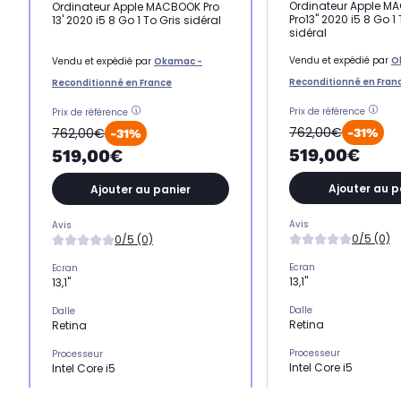
Ordinateur Apple M
Ordinateur Apple MACBOOK Pro
Pro13" 2020 i5 8 Go 1 
13' 2020 i5 8 Go 1 To Gris sidéral
sidéral
Vendu et expédié par
O
Vendu et expédié par
Okamac -
Reconditionné en Fran
Reconditionné en France
Prix de référence
Prix de référence
762,00€
762,00€
-31%
-31%
519,00€
519,00€
Ajouter au p
Ajouter au panier
Avis
Avis
0/5 (0)
0/5 (0)
Ecran
Ecran
13,1"
13,1"
Dalle
Dalle
Retina
Retina
Processeur
Processeur
Intel Core i5
Intel Core i5
Stockage
Stockage