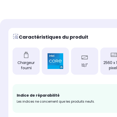
1 To
SSD 1 To
Mémoire vive
Mémoire vive
8 Go
8 Go
Chargeur
Chargeur
-
fourni
Caractéristiques du produit
Type de charnière
Type de charnière
Standard
Standard
Hauteur produit (cm)
Hauteur produit (cm)
-
-
Largeur produit (cm)
Largeur produit (cm)
Chargeur
2560 x 
13,1"
-
-
fourni
pixe
Poids
Poids
-
-
Indice de réparabilité
Les indices ne concernent que les produits neufs.