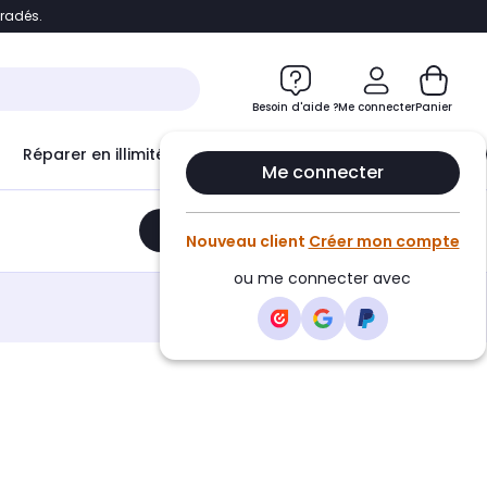
bradés.
e
Accéder directement au chatbot
Besoin d'aide ?
Me connecter
Panier
Réparer en illimité avec
Le Club Infinity
Econ
Me connecter
Ajouter au panier
•
519,00€
Nouveau client
Créer mon compte
ou me connecter avec