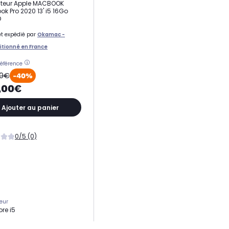
ateur Apple MACBOOK
k Pro 2020 13' i5 16Go
D
t expédié par
Okamac -
tionné en France
référence
00€
-40%
,00€
Ajouter au panier
0/5 (0)
eur
ore i5
ge