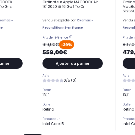
ACBOOK
Ordinateur Apple MACBOOK Air
Ordin
To Gris
13" 2020 i5 16 Go 1 To Or
MacBoo
512SS
kamac -
Vendu et expédié par
Okamac -
Vendu e
ce
Reconditionné en France
Recondi
Prix de référence
Prix de 
919,00€
807,
-39%
559,00€
479
anier
Ajouter au panier
Avis
Avis
0/5 (0)
Ecran
Ecran
13,1"
13,1"
Dalle
Dalle
Retina
Retina
Processeur
Process
Intel Core i5
Intel C
Stockage
Stocka