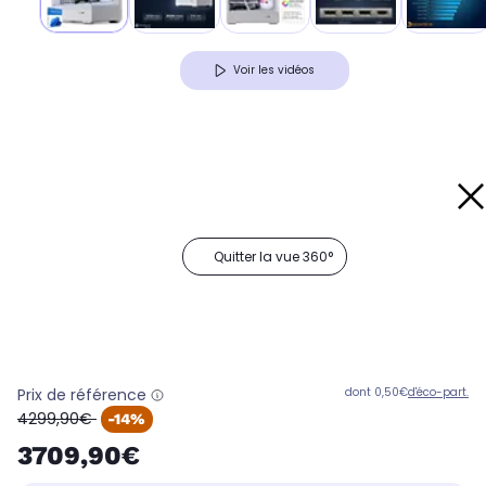
Voir les vidéos
Quitter la vue 360°
Prix de référence
dont 0,50€
d'éco-part.
oldPrice
4299,90€
-14%
3709,90€