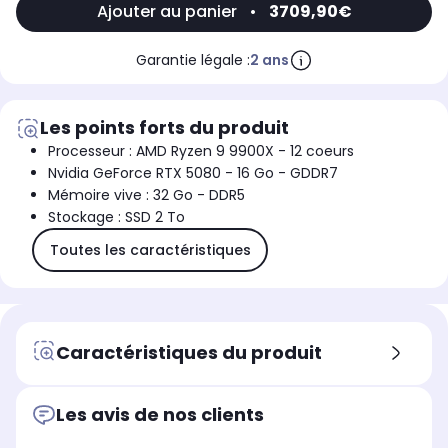
afin d'éviter tout risque de dommage pendant le transport, la carte graphique
Ajouter au panier
•
3709,90€
n'est pas installée dans le PC à la livraison. Néanmoins son installation est
simple et rapide. Toutes les instructions nécessaires sont fournies pour vous
accompagner étape par étape.RÉF. CONSTRUCTEURUCCW235I1I1HF
Garantie légale :
2 ans
Les points forts du produit
Processeur : AMD Ryzen 9 9900X - 12 coeurs
Nvidia GeForce RTX 5080 - 16 Go - GDDR7
Mémoire vive : 32 Go - DDR5
Stockage : SSD 2 To
Toutes les caractéristiques
Caractéristiques du produit
Les avis de nos clients