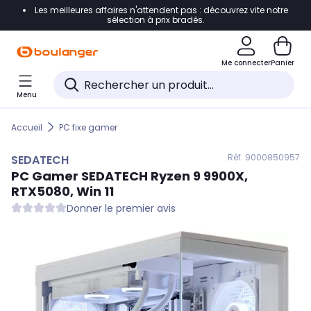
Les meilleures affaires n'attendent pas : découvrez vite notre
Accéder directement à la navigation
sélection à prix bradés.
Accéder directement au contenu
Me connecter
Panier
Accéder directement au pied de page
Menu
Accéder directement au chatbot
Accueil
PC fixe gamer
Réf. 900
0850957
SEDATECH
PC Gamer
SEDATECH
Ryzen 9 9900X,
RTX5080, Win 11
Donner le premier avis