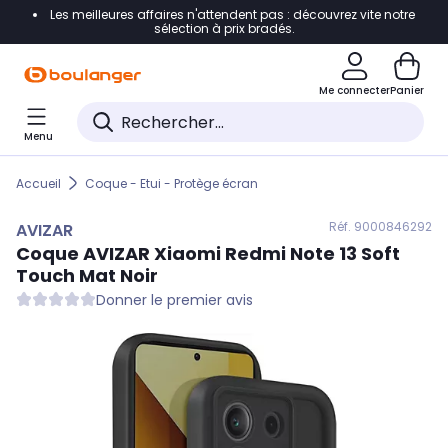
Les meilleures affaires n'attendent pas : découvrez vite notre
Accéder directement à la navigation
sélection à prix bradés.
Accéder directement au contenu
Me connecter
Panier
Accéder directement au pied de page
Menu
Accéder directement au chatbot
Accueil
Coque - Etui - Protège écran
Réf. 900
0846292
AVIZAR
Coque
AVIZAR
Xiaomi Redmi Note 13 Soft
Touch Mat Noir
Donner le premier avis