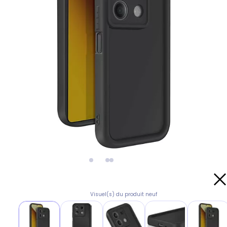
Visuel(s) du produit neuf