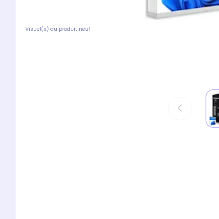
Visuel(s) du produit neuf