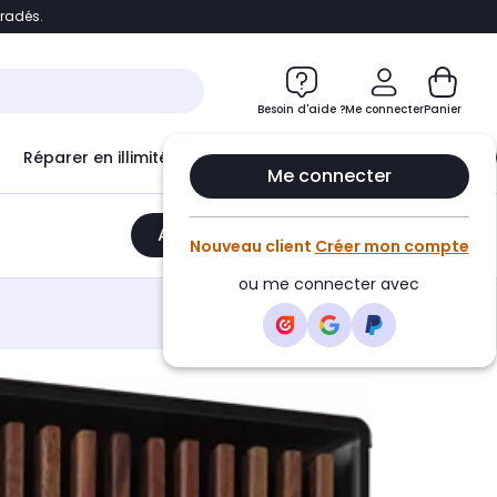
bradés.
e
Accéder directement au chatbot
Besoin d'aide ?
Me connecter
Panier
Réparer en illimité avec
Le Club Infinity
Econ
Me connecter
Ajouter au panier
•
2129,90€
Nouveau client
Créer mon compte
ou me connecter avec