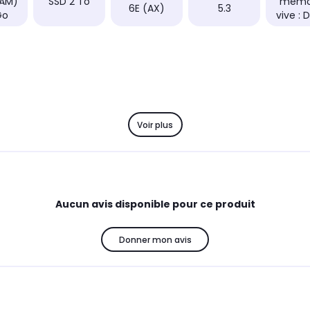
RAM)
SSD 2 To
mémo
6E (AX)
5.3
Go
vive : 
Voir plus
Aucun avis disponible pour ce produit
Donner mon avis