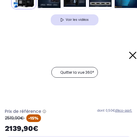
Voir les vidéos
Quitter la vue 360°
Prix de référence
dont 0,50€
d'éco-part.
oldPrice
2519,90€
-15%
2139,90€