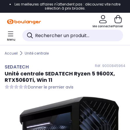
Les meilleures affaires n'attendent pas : découvrez vite notre
Accéder directement à la navigation
sélection à prix bradés.
Accéder directement au contenu
Me connecter
Panier
Accéder directement au pied de page
Menu
Accéder directement au chatbot
Accueil
Unité centrale
Réf. 900
0845964
SEDATECH
Unité centrale
SEDATECH
Ryzen 5 9600X,
RTX5060Ti, Win 11
Donner le premier avis